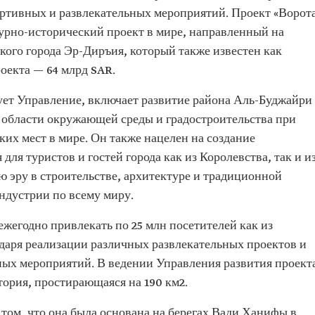
ртивных и развлекательных мероприятий. Проект «Ворот
рно-исторический проект в мире, направленный на
кого города Эр-Диръия, который также известен как
оекта — 64 млрд SAR.
ует Управление, включает развитие района Аль-Буджайри 
области окружающей среды и градостроительства при
их мест в мире. Он также нацелен на создание
ля туристов и гостей города как из Королевства, так и из
ую эру в строительстве, архитектуре и традиционной
ндустрии по всему миру.
жегодно привлекать по 25 млн посетителей как из
годаря реализации различных развлекательных проектов и
ых мероприятий. В ведении Управления развития проект
ория, простирающаяся на 190 км2.
том, что она была основана на берегах Вади Ханифы в