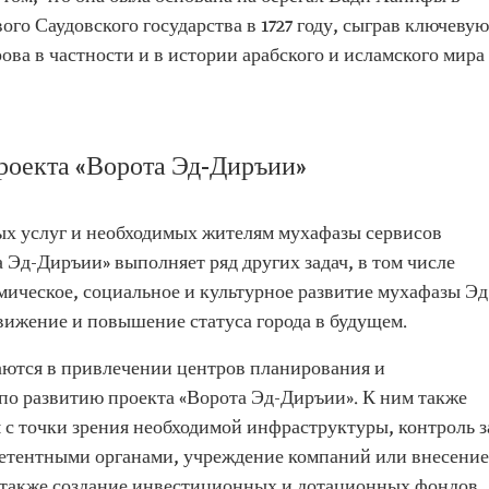
вого Саудовского государства в 1727 году, сыграв ключевую
ова в частности и в истории арабского и исламского мира
роекта «Ворота Эд-Диръии»
х услуг и необходимых жителям мухафазы сервисов
 Эд-Диръии» выполняет ряд других задач, в том числе
омическое, социальное и культурное развитие мухафазы Эд
вижение и повышение статуса города в будущем.
ются в привлечении центров планирования и
 по развитию проекта «Ворота Эд-Диръии». К ним также
 с точки зрения необходимой инфраструктуры, контроль з
етентными органами, учреждение компаний или внесение
а также создание инвестиционных и дотационных фондов,