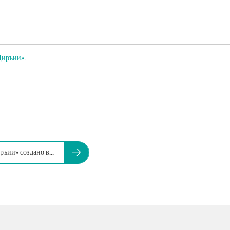
Диръии».
ъии» создано в...