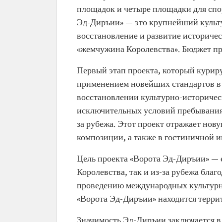
площадок и четыре площадки для спо
Эд-Диръии» — это крупнейший культу
восстановление и развитие историчес
«жемчужина Королевства». Бюджет пр
Первый этап проекта, который курир
применением новейших стандартов в 
восстановлении культурно-историческ
исключительных условий пребывания д
за рубежа. Этот проект отражает нов
композиции, а также в гостиничной и
Цель проекта «Ворота Эд-Диръии» — е
Королевства, так и из-за рубежа бла
проведению международных культурн
«Ворота Эд-Диръии» находится террит
Значимость Эд-Диръии заключается в 