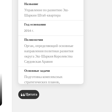
Название
Управление по развитию Эш-
Шаркии Штаб-квартира
Год основания
2014 г.
Полномочия
Орган, определяющий основные
направления политики развития
округа Эш-Шаркия Королевства
Саудовская Аравия
Основные задачи
Подготовка комплексных
стратегических планов,
исследований и проектов развития
округа
Цитата
Последующий контроль и
реализация проектов