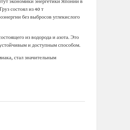
титут экономики энергетики Японии в
руз состоял из 40 т
роэнергии без выбросов углекислого
стоящего из водорода и азота. Это
 устойчивым и доступным способом.
миака, стал значительным