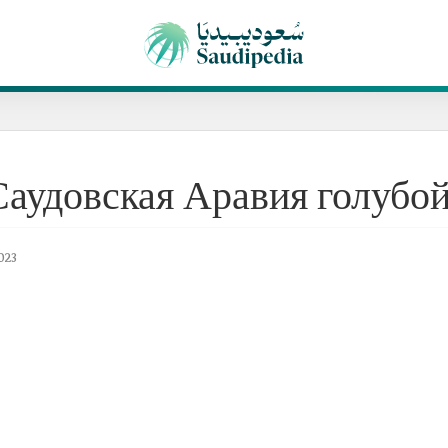
Саудовская Аравия голубо
023