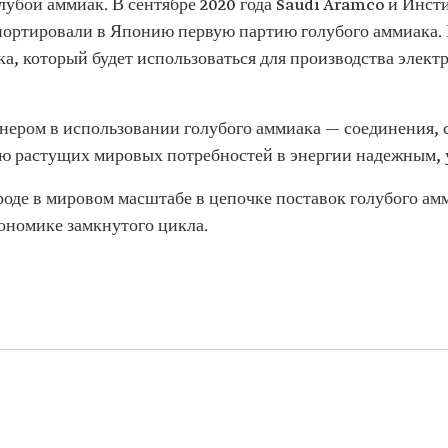
лубой аммиак. В сентябре 2020 года Saudi Aramco и Инс
портировали в Японию первую партию голубого аммиака. Г
а, который будет использоваться для производства элект
ером в использовании голубого аммиака — соединения, со
ию растущих мировых потребностей в энергии надежным,
оде в мировом масштабе в цепочке поставок голубого ам
ономике замкнутого цикла.