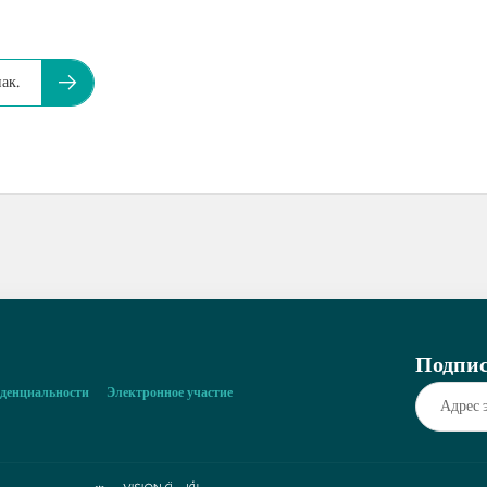
ак.
Подпис
денциальности
Электронное участие