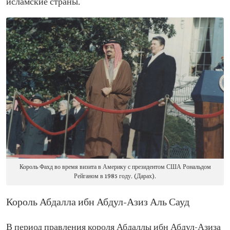
исламские страны.
Король Фахд во время визита в Америку с президентом США Рональдом
Рейганом в 1985 году. (Дарах).
Король Абдалла ибн Абдул-Азиз Аль Сауд
В период правления короля Абдаллы ибн Абдул-Азиза