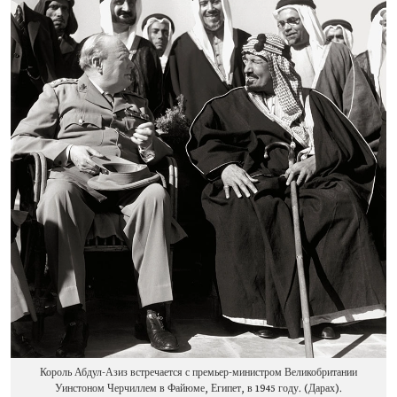
Король Абдул-Азиз встречается с премьер-министром Великобритании
Уинстоном Черчиллем в Файюме, Египет, в 1945 году. (Дарах).