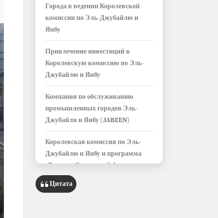
Города в ведении Королевской
комиссии по Эль-Джубайлю и
Янбу
Привлечение инвестиций в
Королевскую комиссию по Эль-
Джубайлю и Янбу
Компания по обслуживанию
промышленных городов Эль-
Джубайля и Янбу (JABEEN)
Королевская комиссия по Эль-
Джубайлю и Янбу и программа
«Видение Саудовской Аравии
2030»
Цитата
Качество жизни в городах
Королевской комиссии по Эль-