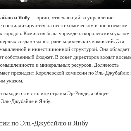
байлю и Янбу
— орган, отвечающий за управление
е специализируются на нефтехимическом и энергоемком
тих городов. Комиссия была учреждена королевским указом
из первых созданных в стране королевских комиссий. Эта
омышленной и инвестиционной структурой. Она обладает
т собственный бюджет. В совет директоров входят восем
 промышленности и минеральных ресурсов. Должность
нимает президент Королевской комиссии по Эль-Джубайлю 
им указом.
 находится в столице страны Эр-Рияде, а общее
х Эль-Джубайле и Янбу.
сии по Эль-Джубайлю и Янбу