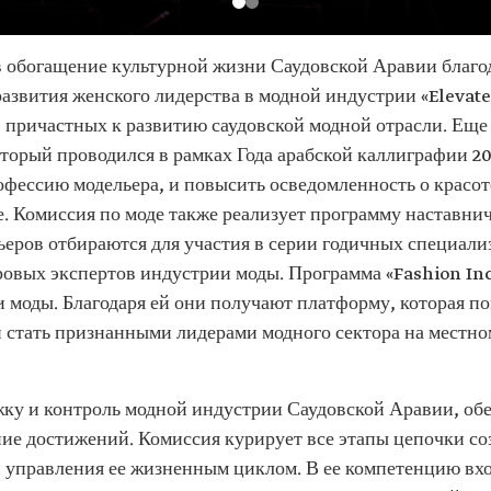
 в обогащение культурной жизни Саудовской Аравии благ
развития женского лидерства в модной индустрии «Elevat
причастных к развитию саудовской модной отрасли. Еще 
торый проводился в рамках Года арабской каллиграфии 20
офессию модельера, и повысить осведомленность о красот
е. Комиссия по моде также реализует программу наставнич
льеров отбираются для участия в серии годичных специал
ровых экспертов индустрии моды. Программа «Fashion In
 моды. Благодаря ей они получают платформу, которая п
 стать признанными лидерами модного сектора на местн
жку и контроль модной индустрии Саудовской Аравии, обе
ие достижений. Комиссия курирует все этапы цепочки соз
и управления ее жизненным циклом. В ее компетенцию вхо