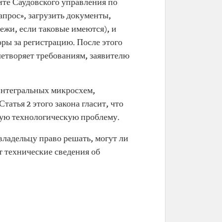
йте Саудовского управления по
апрос», загрузить документы,
ежи, если таковые имеются), и
ры за регистрацию. После этого
летворяет требованиям, заявителю
интегральных микросхем,
атья 2 этого закона гласит, что
ную технологическую проблему.
владельцу право решать, могут ли
т технические сведения об