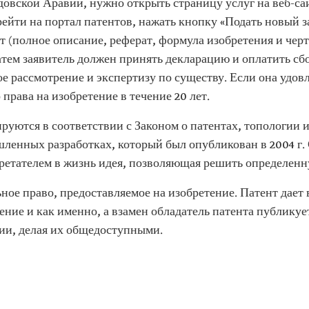
довской Аравии, нужно открыть страницу услуг на веб-са
ейти на портал патентов, нажать кнопку «Подать новый з
т (полное описание, реферат, формула изобретения и черт
тем заявитель должен принять декларацию и оплатить сбо
ое рассмотрение и экспертизу по существу. Если она удов
права на изобретение в течение 20 лет.
руются в соответствии с Законом о патентах, топологии 
нных разработках, который был опубликован в 2004 г. Ст
ретателем в жизнь идея, позволяющая решить определен
ное право, предоставляемое на изобретение. Патент дает 
ение и как именно, а взамен обладатель патента публикуе
ии, делая их общедоступными.