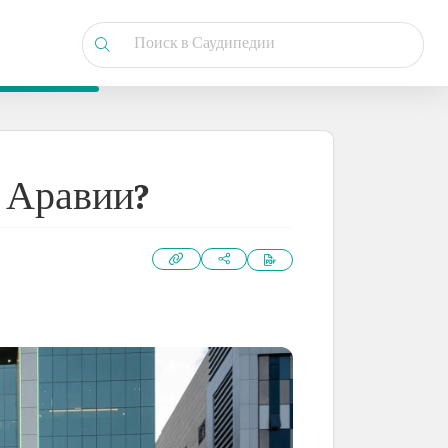
й Аравии?