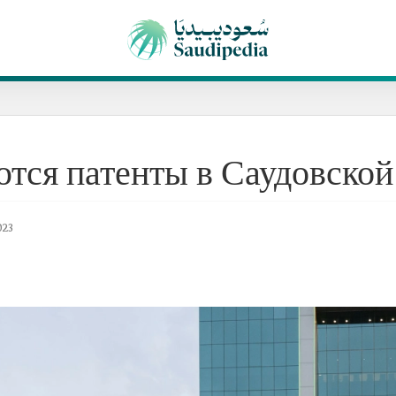
ются патенты в Саудовско
023