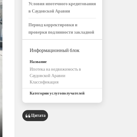
Условия ипотечного кредитования
в Саудовской Аравии
Период корректировки и
проверки подлинности закладной
Информационный блок
Название
Ипотека на недвижимость в
Саудовской Аравии
Классификация
Категории услугополучателей
Физические лица
Учреждения
Цитата
Компании
Год введения в действие Системы