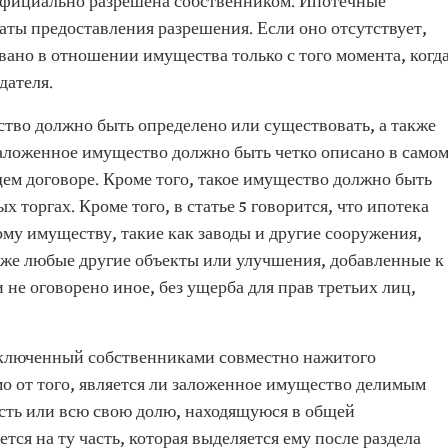
официально разрешена собственником. Ипотечные
даты предоставления разрешения. Если оно отсутствует,
вано в отношении имущества только с того момента, когд
дателя.
ство должно быть определено или существовать, а также
аложенное имущество должно быть четко описано в само
ем договоре. Кроме того, такое имущество должно быть
торгах. Кроме того, в статье 5 говорится, что ипотека
му имуществу, такие как заводы и другие сооружения,
же любые другие объекты или улучшения, добавленные к
 не оговорено иное, без ущерба для прав третьих лиц,
заключенный собственниками совместно нажитого
о от того, является ли заложенное имущество делимым
асть или всю свою долю, находящуюся в общей
тся на ту часть, которая выделяется ему после раздела