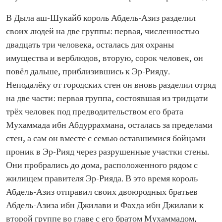
В Дыла аш-Шукайб король Абдель-Азиз разделил
своих людей на две группы: первая, численностью
двадцать три человека, осталась для охраны
имущества и верблюдов, вторую, сорок человек, он
повёл дальше, приблизившись к Эр-Рияду.
Неподалёку от городских стен он вновь разделил отряд
на две части: первая группа, состоявшая из тридцати
трёх человек под предводительством его брата
Мухаммада ибн Абдуррахмана, осталась за пределами
стен, а сам он вместе с семью оставшимися бойцами
проник в Эр-Рияд через разрушенные участки стены.
Они пробрались до дома, расположенного рядом с
жилищем правителя Эр-Рияда. В это время король
Абдель-Азиз отправил своих двоюродных братьев
Абдель-Азиза ибн Джилави и Фахда ибн Джилави к
второй группе во главе с его братом Мухаммадом,