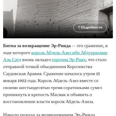
Подробности
Битва за возвращение Эр-Рияда
— это сражение, в
ходе которого
король Абдель-Азиз ибн Абдуррахман
Аль Сауд
вновь овладел
городом Эр-Рияд
, что стало
отправной точкой объединения Королевства
Саудовская Аравия. Сражение началось утром 15
января 1902 года. Король Абдель-Азиз вместе со
своими шестьюдесятью тремя соратниками сумел
проникнуть в крепость Масмак и объявить о
восстановлении власти короля Абдель-Азиза.
Начало похода за возвращением Эр-Рияда