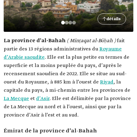
détails
La province d’al-Bahah
( Minṭaqat al-Bāḥah )
fait
partie des 13 régions administratives du
Royaume
d’Arabie saoudite
. Elle est la plus petite en termes de
superficie et la moins peuplée du pays, d’après le
recensement saoudien de 2022. Elle se situe au sud-
ouest du Royaume, à 885 km à l’ouest de
Riyad
, la
capitale du pays, à mi-chemin entre les provinces de
La Mecque
et
d’Asir
. Elle est délimitée par la province
de La Mecque au nord et à l’ouest, ainsi que par la
province d’Asir à l’est et au sud.
Émirat de la province d’al-Bahah