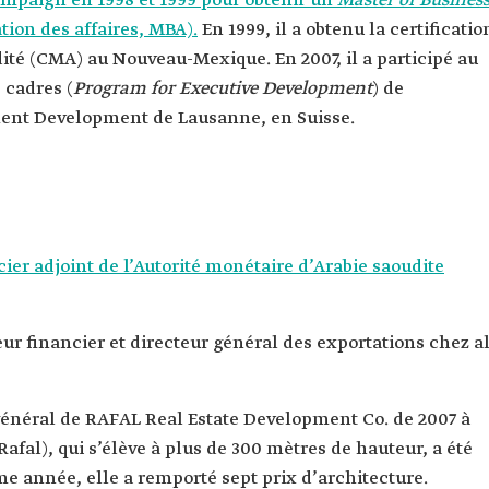
hampaign en 1998 et 1999 pour obtenir un
Master of Busines
ipales et
tion des affaires, MBA).
En 1999, il a obtenu la certificatio
é (CMA) au Nouveau-Mexique. En 2007, il a participé au
cadres (
Program for Executive Development
) de
ment Development de Lausanne, en Suisse.
tenue à
is.
e l'Autorité
e (ancien
ier adjoint de l’Autorité monétaire d’Arabie saoudite
 général de
pment Co.
teur financier et directeur général des exportations chez al
 général de RAFAL Real Estate Development Co. de 2007 à
 Rafal), qui s’élève à plus de 300 mètres de hauteur, a été
e année, elle a remporté sept prix d’architecture.