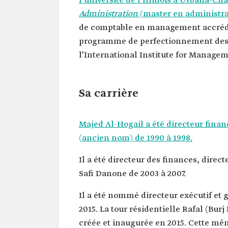
l’université de l’Illinois à Urbana-C
Poste actuel
ministre des Affaires munic
Administration
(master en administra
rurales et du Logement.
de comptable en management accrédit
Date de sa
2021.
programme de perfectionnement des 
nomination
l’International Institute for Manage
Éducation
Licence en comptabilité ob
l'université du Roi Saoud.
MBA à l'université de l'Illino
Sa carrière
Expériences
professionnelles
Directeur financier adjoint d
monétaire d'Arabie saoudit
Majed Al-Hogail a été directeur financ
nom). Directeur exécutif et
(ancien nom) de 1990 à 1998.
RAFAL Real Estate Develo
Il a été directeur des finances, direc
Safi Danone de 2003 à 2007.
Il a été nommé directeur exécutif et
2015. La tour résidentielle Rafal (Burj
créée et inaugurée en 2015. Cette mêm