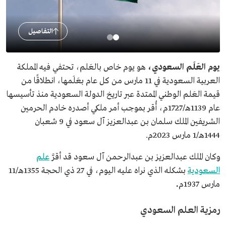
التفاصيل
يوم العَلَم السعودي،
هو يوم خاص بالعَلم، تحتفي فيه المملكة
العربية السعودية في 11 مارس من كل عام بعَلَمها، انطلاقًا من
قيمة العَلم الوطني الممتدة عبر تاريخ الدولة السعودية منذ تأسيسها
عام 1139هـ/1727م، أُقر بموجب أمر ملكي أصدره خادم الحرمين
الشريفين الملك سلمان بن عبدالعزيز آل سعود في 9 شعبان
1444هـ/1 مارس 2023م.
وكان الملك عبدالعزيز بن عبدالرحمن آل سعود قد أقرَّ
علم
السعودية
بشكله الذي نراه عليه اليوم، في 27 ذي الحجة 1355هـ/11
مارس 1937م
.
رمزية العلم السعودي