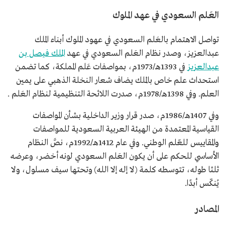
العَلم السعودي في عهد الملوك
تواصل الاهتمام بالعَلم السعودي في عهود الملوك أبناء الملك
عبدالعزيز، وصدر نظام العَلم السعودي في عهد
الملك فيصل بن
عبدالعزيز
في 1393هـ/1973م، بمواصفات عَلم المملكة، كما تضمن
استحداث علم خاص بالملك يضاف شعار النخلة الذهبي على يمين
العلم. وفي 1398هـ/1978م، صدرت اللائحة التنظيمية لنظام العَلم .
وفي 1407هـ/1986م، صدر قرار وزير الداخلية بشأن المواصفات
القياسية المعتمدة من الهيئة العربية السعودية للمواصفات
والمقاييس للعّلم الوطني. وفي عام 1412هـ/1992م، نصَّ النظام
الأساسي للحكم على أن يكون العَلم السعودي لونه أخضر، وعرضه
ثلثا طوله، تتوسطه كلمة (لا إله إلا الله) وتحتها سيف مسلول، ولا
يُنكّس أبدًا.
المصادر