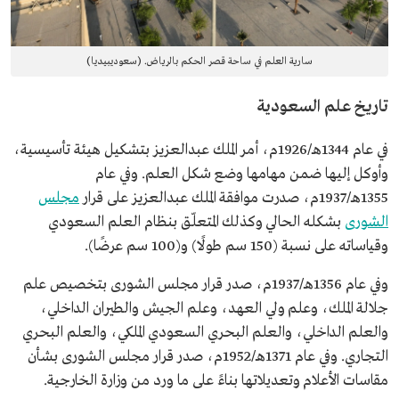
سارية العلم في ساحة قصر الحكم بالرياض. (سعوديبيديا)
تاريخ علم السعودية
في عام 1344هـ/1926م، أمر الملك عبدالعزيز بتشكيل هيئة تأسيسية،
وأوكل إليها ضمن مهامها وضع شكل العلم. وفي عام
1355هـ/1937م، صدرت موافقة الملك عبدالعزيز على قرار
مجلس
الشورى
بشكله الحالي وكذلك المتعلّق بنظام العلم السعودي
وقياساته على نسبة (150 سم طولًا) و(100 سم عرضًا).
وفي عام 1356هـ/1937م، صدر قرار مجلس الشورى بتخصيص علم
جلالة الملك، وعلم ولي العهد، وعلم الجيش والطيران الداخلي،
والعلم الداخلي، والعلم البحري السعودي الملكي، والعلم البحري
التجاري. وفي عام 1371هـ/1952م، صدر قرار مجلس الشورى بشأن
مقاسات الأعلام وتعديلاتها بناءً على ما ورد من وزارة الخارجية.