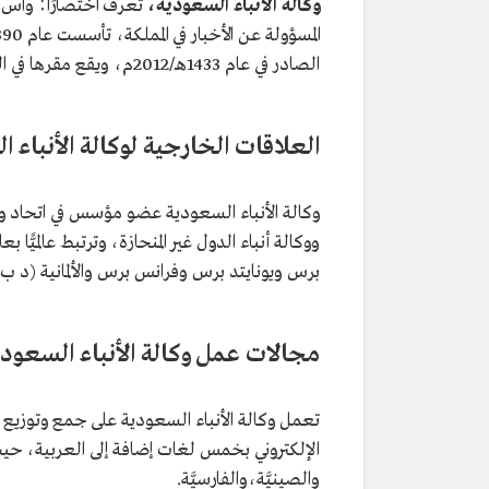
وكالة الأنباء السعودية،
تعرف اختصارًا؛ واس، ه
المسؤولة عن الأخبار في المملكة، تأسست عام 1390هـ/1971م، ثم أصبحت هيئة عامة مستقلة بقرار من
الصادر في عام 1433هـ/2012م، ويقع مقرها في العاصمة
العلاقات الخارجية لوكالة الأنباء
وكالة الأنباء السعودية عضو مؤسس في اتحاد وكالا
ووكالة أنباء الدول غير المنحازة، وترتبط عالمي
برس ويونايتد برس وفرانس برس والألمانية (د ب أ
مجالات عمل وكالة الأنباء السعود
تعمل وكالة الأنباء السعودية على جمع وتوزيع ال
الإلكتروني بخمس لغات إضافة إلى العربية، حيث يم
والصينيَّة،والفارسيَّة.