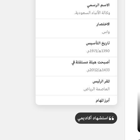
الاسم الرسمي
وكالة الأنباء السعودية.
الاختصار
واس.
تاريخ التأسيس
1390هـ/1971م.
أصبحت هيئة مستقلة في
1433هـ/2012م.
المقر الرئيس
العاصمة الرياض.
أبرز المهام
جمع وتوزيع الأخبار المحلية والعالمية داخل
المملكة وخارجها.
استشهاد أكاديمي
نشر الأخبار والمراسيم والأوامر الملكية.
نشر أخبار مجلس الوزراء والبيانات
الرسمية.