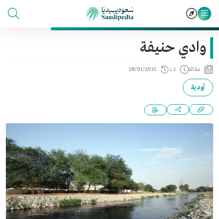
وادي حنيفة
مقالة
1 د
28/01/2021
أودية