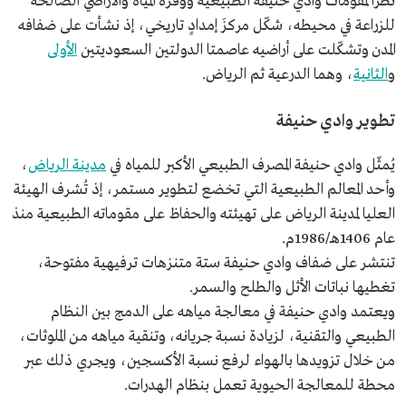
نظرًا لمقومات وادي حنيفة الطبيعية ووفرة المياه والأراضي الصالحة
للزراعة في محيطه، شكّل مركزَ إمدادٍ تاريخي، إذ نشأت على ضفافه
المدن وتشكّلت على أراضيه عاصمتا الدولتين السعوديتين
الأولى
و
الثانية
، وهما الدرعية ثم الرياض.
تطوير وادي حنيفة
يُمثّل وادي حنيفة المصرف الطبيعي الأكبر للمياه في
مدينة الرياض
،
وأحد المعالم الطبيعية التي تخضع لتطوير مستمر، إذ تُشرف الهيئة
العليا لمدينة الرياض على تهيئته والحفاظ على مقوماته الطبيعية منذ
عام 1406هـ/1986م.
تنتشر على ضفاف وادي حنيفة ستة متنزهات ترفيهية مفتوحة،
تغطيها نباتات الأثل والطلح والسمر.
ويعتمد وادي حنيفة في معالجة مياهه على الدمج بين النظام
الطبيعي والتقنية، لزيادة نسبة جريانه، وتنقية مياهه من الملوثات،
من خلال تزويدها بالهواء لرفع نسبة الأكسجين، ويجري ذلك عبر
محطة للمعالجة الحيوية تعمل بنظام الهدرات.