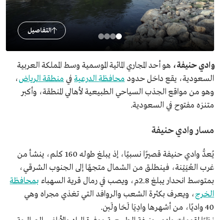
التفاصيل
وادي حنيفة،
هو أحد المجاري المائية الموسمية وسط المملكة العربية
السعودية، يقع داخل حدود
محافظة الدرعية
في
منطقة الرياض
،
وهو من مواقع الجذب السياحي الطبيعية لأهالي المنطقة، وأكبر
متنزه مفتوح في السعودية.
مسار وادي حنيفة
يُعدُّ وادي حنيفة قصيرًا نسبيًا، إذ يبلغ طوله 160 كلم، ينشأ من
غرب العُيَيْنة، فينطلق من الشمال متجهًا إلى الجنوب الشرقي،
بمتوسط انحدار يبلغ 2.8م، ويصب في رمال قرية السهباء
بمحافظة
الخرج
، ويعرف بكثرة الشعب والروافد التي تغذي مجراه وهي
40 واديًا، من أشهرها وادِيَا لَحَا ولَبن.