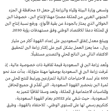
وتسعى وزارة البيئة والمياه والزراعة إلى جعل 13 محافظة في الجزء
الجنوبي الغربي من المملكة مصدرًا مهمًا لإنتاج البن، خصوصًا البن
الخولاني الذي يمتاز بالجودة عن بقية الأنواع، ورفع نسبة إنتاج البن
في المملكة دعمًا للاقتصاد الوطني وفق مستهدفات رؤية 2030.
ويبلغ معدل إنفاق السعوديين على إعداد القهوة أكثر من مليار
ريال، مما يعزز العمل بشكل كبير على إكثار زراعة البن لتحقيق
الاكتفاء الذاتي من الناتج المحلي والتصدير مستقبلًا.
وتُعد زراعة البن في السعودية قيمة ثقافية ذات خصوصية عالية، إذ
عُرفت زراعة البن في السعودية بوصفها مهنة متوارثة، بدأت منذ نحو
600 عام لسد الاحتياجات الذاتية للمزارعين.ويرتبط المنتج المحلي من
ثمرة البن بتحضير القهوة السعودية، التي تُقدَّم في جميع المحافل
والمناسبات الاجتماعية في المملكة، وتعد وسمًا ثقافيًّا تتميز به
السعودية، حيث سُمّي عام 2022م بعام القهوة السعودية،
كتكريم رسمي لها على المستوى الوطني، للاحتفاء بالقهوة، وطرق