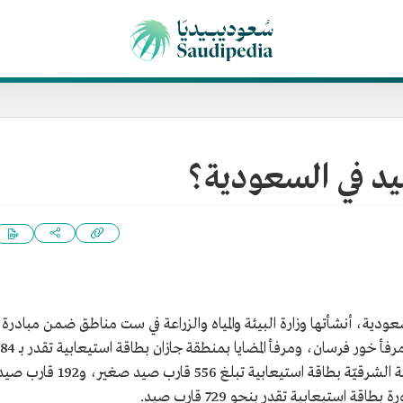
د في السعودية؟
ودية، أنشأتها وزارة البيئة والمياه والزراعة في ست مناطق ضمن مبادرة
إنشاء وتطوير مرافئ الصيد بالسعودية، وهي: مرفأ خور فرسان، ومرفأ المضايا بمنطق
قارب صيد، ومرفأ القطيف، ومرفأ الزور بالمنطقة الشرقيّة بطاقة استيعابية تبلغ 556 قارب صيد صغير، و192 قا
قة استيعابية تقدر بنحو 729 قارب صيد.