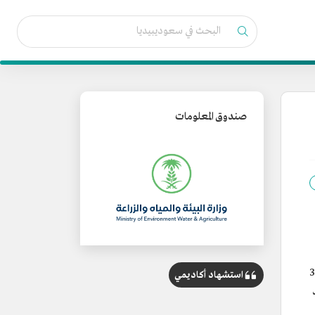
صندوق المعلومات
ة جازان بطاقة استيعابية تقدر بـ 384
استشهاد أكاديمي
رب صيد