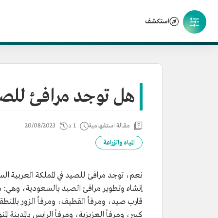
استكشف
هل توجد مرافئ للصي
مقالة استفهامية
1 د
20/08/2023
المياه والزراعة
نعم، توجد مرافئ للصيد في المملكة العربية السع
كبير، ومرفأ العزيزية، ومرفأ الرايس بالمدينة المنورة بطا