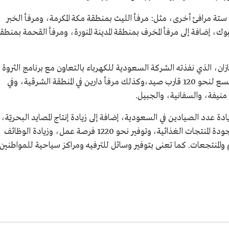
اء ستة مرافئ أخرى، مثل: مرفأ الليث بمنطقة مكة المكرمة، ومرفأ الخبر
وك، إضافة إلى مرفأ المخرف بمنطقة المدينة المنورة، ومرفأ القحمة بمنطق
ان، الذي نفذته الشركة السعودية للكهرباء بالتعاون مع برنامج الثروة
السمكية التابع لوزارة البيئة والمياه والزراعة، ويتسع لنحو 120 قارب صيد،وكذلك مرفأ دارين في المنطقة الشرقية، وفي
نيفة، والسفانية، والجبيل.
دة عدد الصيادين في السعودية، إضافة إلى زيادة إنتاج المصايد البحريّة،
والإسهام في دعم الأمن الغذائي الوطني، ورفع جودة المنتجات الغذائية، وتوفير نحو 1220 فرصة عمل، وزيادة الوظائف
طاعم والمنتجعات. كما تعنى بتوفير وسائل للترفيه ومراكز سياحية للمواطنين