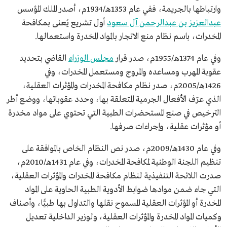
وارتباطها بالجريمة، ففي عام 1353هـ/1934م، أصدر الملك المؤسس
عبدالعزيز بن عبدالرحمن آل سعود
أول تشريع يُعنى بمكافحة
المخدرات، باسم نظام منع الاتجار بالمواد المخدرة واستعمالها.
وفي عام 1374هـ/1955م، صدر قرار
مجلس الوزراء
القاضي بتحديد
عقوبة المهرب ومساعده والمروج ومستعمل المخدرات، وفي
1426هـ/2005م، صدر نظام مكافحة المخدرات والمؤثرات العقلية،
الذي عرّف الأفعال الجرمية المتعلقة بها، وحدد عقوباتها، ووضع أطر
الترخيص في صنع المستحضرات الطبية التي تحتوي على مواد مخدرة
أو مؤثرات عقلية، وإجراءات صرفها.
وفي عام 1430هـ/2009م، صدر نص النظام الخاص بالموافقة على
تنظيم اللجنة الوطنية لمكافحة المخدرات، وفي عام 1431هـ/2010م،
صدرت اللائحة التنفيذية لنظام مكافحة المخدرات والمؤثرات العقلية،
التي جاء ضمن موادها ضوابط الأدوية الطبية الحاوية على المواد
المخدرة أو المؤثرات العقلية المسموح نقلها والتداول بها طبيًّا، وأصناف
وكميات المواد المخدرة والمؤثرات العقلية، ولوزير الداخلية تعديل