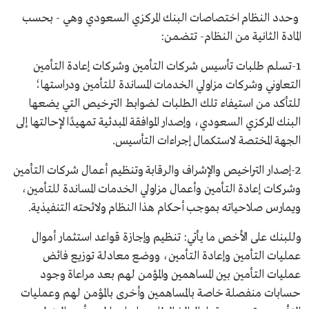
وحدد النظام اختصاصات البنك المركزي السعودي وهي - بحسب
المادة الثانية من النظام- تتضمن:
1-تسلم طلبات تأسيس شركات التأمين وشركات إعادة التأمين
التعاوني وشركات مزاولي الخدمات المساندة للتأمين ودراستها؛
للتأكد من استيفاء تلك الطلبات لضوابط الترخيص التي يضعها
البنك المركزي السعودي، وإصدار الموافقة المبدئية تمهيدًا لإحالتها إلى
الجهة المختصة لاستكمال إجراءات التأسيس.
2-إصدار التراخيص والإشراف والرقابة وتنظيم أعمال شركات التأمين
وشركات إعادة التأمين وأعمال مزاولي الخدمات المساندة للتأمين،
ويمارس صلاحياته بموجب أحكام هذا النظام ولائحته التنفيذية.
وللبنك على الأخص ما يأتي: تنظيم وإجازة قواعد استثمار أموال
عمليات التأمين وإعادة التأمين، ووضع معادلة توزيع فائض
عمليات التأمين بين المساهمين والمؤمن لهم بعد مراعاة وجود
حسابات منفصلة خاصة بالمساهمين وأخرى بالمؤمن لهم وعمليات