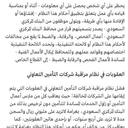
يحظر على أي شخص يحصل على أي معلومات - أثناء أو بمناسبة
قيامه بأي عمل يتعلق بتطبيق أحكام هذا النظام - إفشاؤها أو
الإفادة منها بأي طريقة، ويتولى موظفون من البنك المركزي
السعودي - يصدر بتسميتهم قرار من محافظ البنك المركزي
السعودي - أعمال الفحص، والرقابة، والضبط لما يقع من مخالفات
لأحكام هذا النظام أو لائحته التنفيذية، وتحدد اللائحة التنفيذية
اختصاصهم وقواعد عملهم. وللمحافظ إيكال الأعمال الفنية -
المساندة لأعمال الفحص والرقابة والضبط - إلى القطاع الخاص.
العقوبات في نظام مراقبة شركات التأمين التعاوني
فصّل نظام مراقبة شركات التأمين التعاوني في العقوبات التي يتم
إيقاعها على الشركات المخالفة؛ حيث يعاقب كل من مارس أعمال
التأمين أو زاول الخدمات المساندة للتأمين دون ترخيص بذلك من
البنك المركزي السعودي، بغرامة لاتزيد على مليوني ريال والسجن
مدة لا تزيد على أربع سنوات، أو بإحدى هاتين العقوبتين، كما
يعاقب كل من خالف أي حكم من أحكام هذا النظام بغرامة لا تزيد