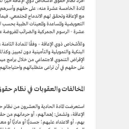
أفرد نظام حقوق الأشخاص ذوي الإعاقة حيزًا 
المادة الخامسة عشرة منه، على حقهم وأسرهم 
مع الإعاقة وتحقق لهم الاندماج المجتمعي. في
التعويضية والمساعدة والمعينات الطبية بحسب ال
عشرة - الرسوم الجمركية والضرائب المفروضة عل
وللأشخاص ذوي الإعاقة – وفقًا للمادة الثامن
البنكية والتمويلية والتأمينية دون تمييز. وك
الإقراض التنموي الاجتماعي من خلال برامج م
على حقهم في أن تراعى متطلباتهم واحتياجاتهم
المخالفات والعقوبات في نظام حقو
استعرضت المادة الحادية والعشرون من نظام 
الإعاقة، وتشمل: إهمالهم، أو حرمانهم من حقو
بهم، أو الاعتداء عليهم؛ جسديًّا أو ماديًّا أو