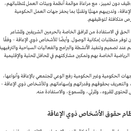
وظيف دون تمييز، مع مراعاة موائمة أنظمة وبيئات العمل لمتطلباتهم،
قة، وتدريبهم مهنيًّا وتقنيًّا بما يحفز جهات العمل الحكومية
رص متكافئة لتوظيفهم.
لحق في الاستفادة من المرافق الخاصة بالحرمين الشريفين والمشاعر
توفر متطلبات إمكانية الوصول. وأيضًا للأشخاص ذوي الإعاقة – وفقًا
هم عند تصميم وتنفيذ الأنشطة والبرامج والفعاليات السياحية والترفيهية
لرياضية الخاصة بهم وتمكين مشاركتهم في المحافل المحلية والإقليمية
هات الحكومية وغير الحكومية رفع الوعي المجتمعي بالإعاقة وأنواعها،
ع، والتعريف بحقوقهم وقدراتهم وإسهاماتهم. وللأشخاص ذوي الإعاقة –
المحتوى المقروء، والمرئي، والمسموع، والاستفادة منه.
نظام حقوق الأشخاص ذوي الإعاقة