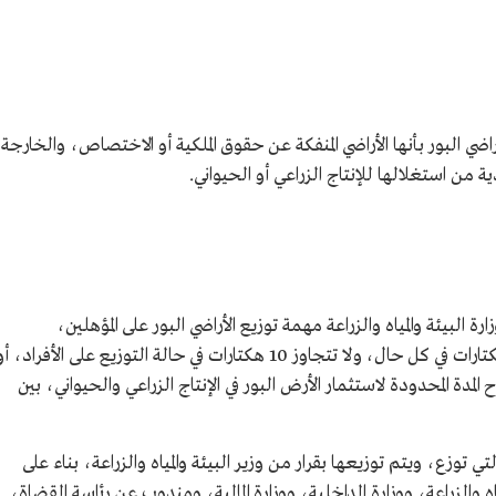
اضي البور بأنها الأراضي المنفكة عن حقوق الملكية أو الاختصاص، والخارجة
من استغلالها للإنتاج الزراعي أو الحيواني.
ة البيئة والمياه والزراعة مهمة توزيع الأراضي البور على المؤهلين،
لاستغلالها، على ألا تقل المساحة الموزعة عن 5 هكتارات في كل حال، ولا تتجاوز 10 هكتارات في حالة التوزيع على الأفراد، أ
ح المدة المحدودة لاستثمار الأرض البور في الإنتاج الزراعي والحيواني، بين
لتي توزع، ويتم توزيعها بقرار من وزير البيئة والمياه والزراعة، بناء على
اه والزراعة، ووزارة الداخلية، ووزارة المالية، ومندوب عن رئاسة القضاة،