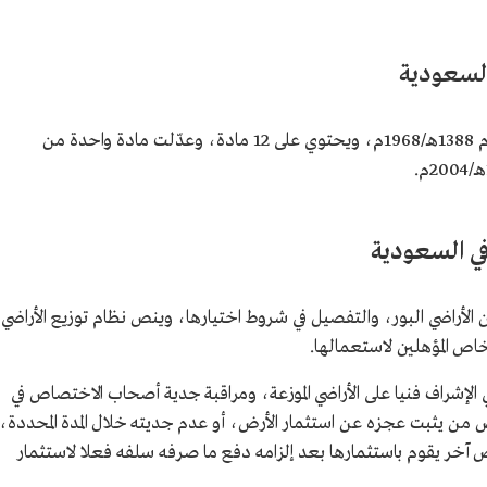
السعودية
صدر نظام توزيع الأراضي البور في السعودية، عام 1388هـ/1968م، ويحتوي على 12 مادة، وعدّلت مادة واحدة من
في السعودية
الأراضي البور، والتفصيل في شروط اختيارها، وينص نظام توزيع الأراضي
اص المؤهلين لاستعمالها.
 في الإشراف فنيا على الأراضي الموزعة، ومراقبة جدية أصحاب الاختصاص في
ص من يثبت عجزه عن استثمار الأرض، أو عدم جديته خلال المدة المحددة،
ر يقوم باستثمارها بعد إلزامه دفع ما صرفه سلفه فعلا لاستثمار