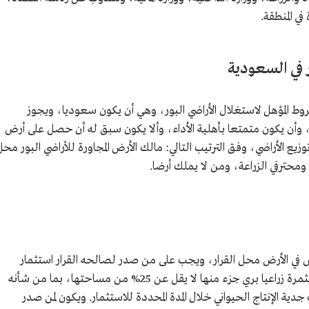
 المنطقة.
 في السعودية
روط المؤهل لاستغلال الأراضي البور، وهي أن يكون سعوديا، ويجوز
 وأن يكون متمتعا بأهلية الأداء، وألا يكون سبق له أن حصل على أرض
توزيع الأراضي، وفق الترتيب التالي: مالك الأرض المجاورة للأراضي البور محل
، ومحترفي الزراعة، ومن لا يملك أرضا.
في الأرض محل القرار، ويجب على من صدر لصالحه القرار استثمار
الأرض خلال المدة المحددة فيه، وتعدّ الأرض مستثمرة زراعيا بري جزء منها لا يقل عن 25% من مساحتها، بما من شأنه
جدية الإنتاج الحيواني خلال المدة المحددة للاستثمار. ويكون لمن صدر