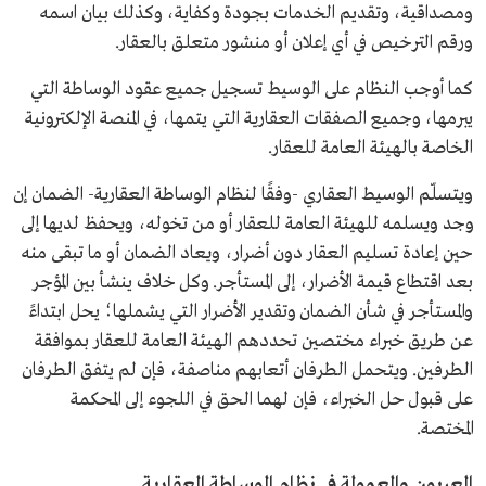
ومصداقية، وتقديم الخدمات بجودة وكفاية، وكذلك بيان اسمه
ورقم الترخيص في أي إعلان أو منشور متعلق بالعقار.
كما أوجب النظام على الوسيط تسجيل جميع عقود الوساطة التي
يبرمها، وجميع الصفقات العقارية التي يتمها، في المنصة الإلكترونية
الخاصة بالهيئة العامة للعقار.
ويتسلّم الوسيط العقاري -وفقًا لنظام الوساطة العقارية- الضمان إن
وجد ويسلمه للهيئة العامة للعقار أو من تخوله، ويحفظ لديها إلى
حين إعادة تسليم العقار دون أضرار، ويعاد الضمان أو ما تبقى منه
بعد اقتطاع قيمة الأضرار، إلى المستأجر. وكل خلاف ينشأ بين المؤجر
والمستأجر في شأن الضمان وتقدير الأضرار التي يشملها؛ يحل ابتداءً
عن طريق خبراء مختصين تحددهم الهيئة العامة للعقار بموافقة
الطرفين. ويتحمل الطرفان أتعابهم مناصفة، فإن لم يتفق الطرفان
على قبول حل الخبراء، فإن لهما الحق في اللجوء إلى المحكمة
المختصة.
العربون والعمولة في نظام الوساطة العقارية