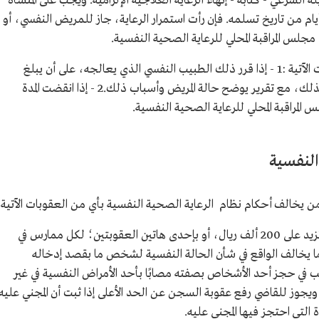
 الشرعي - كتابة - إنهاء الرعاية العلاجية الإلزامية. ويجب على المنشأة
علاجية النفسية الرد على هذا الطلب خلال 7 أيام من تاريخ تسلمه. فإن رأت استمرار الرعاية، جاز للمريض النفسي، أو
جلس المراقبة المحلي للرعاية الصحية النفسية.
ويجوز إنهاء الرعاية العلاجية الإلزامية في الحالات الآتية :1 - إذا قرر ذلك الطبيب النفسي الذي يعالجه، على أن يبلغ
مجلس المراقبة المحلي للرعاية الصحية النفسية بذلك، مع تقرير يوضح حالة المريض وأسباب ذلك.2 - إذا انقضت المدة
النفسية
يخالف أحكام نظام الرعاية الصحية النفسية بأي من العقوبات الآتية:
السجن بما لا يزيد على سنتين وغرامة مالية لا تزيد على 200 ألف ريال، أو بإحدى هاتين العقوبتين؛ لكل ممارس في
ه ما يخالف الواقع في شأن الحالة النفسية لشخص ما بقصد إدخاله
 في حجز أحد الأشخاص بصفته مصابًا بأحد الأمراض النفسية في غير
 ويجوز للقاضي رفع عقوبة السجن عن الحد الأعلى إذا ثبت أن المجني عليه
ة التي احتجز فيها المجني عليه.