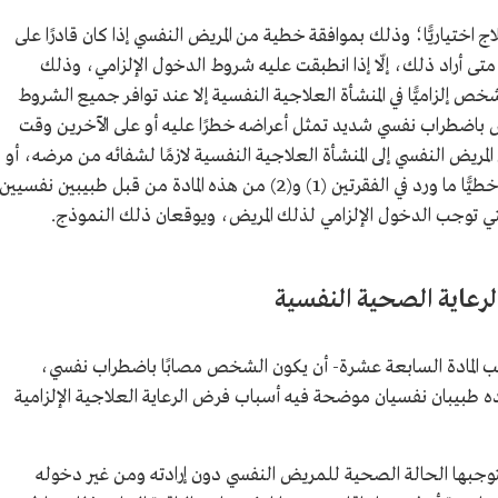
ج اختياريًّا؛ وذلك بموافقة خطية من المريض النفسي إذا كان قادرًا على
 متى أراد ذلك، إلّا إذا انطبقت عليه شروط الدخول الإلزامي، وذلك
ص إلزاميًّا في المنشأة العلاجية النفسية إلا عند توافر جميع الشروط
 الشخص باضطراب نفسي شديد تمثل أعراضه خطرًا عليه أو على الآخرين وقت
يرًا له. 2 - أن يكون دخول المريض النفسي إلى المنشأة العلاجية النفسية لازمًا لشفائه من مرضه، أو
تحسن حالته، أو إيقاف تدهورها. 3 - أن يعتمد خطيًّا ما ورد في الفقرتين (1) و(2) من هذه المادة من قبل طبيبين نفسيين
لتي توجب الدخول الإلزامي لذلك المريض، ويوقعان ذلك النموذج.
 الرعاية الصحية النفسية
سب المادة السابعة عشرة- أن يكون الشخص مصابًا باضطراب نفسي،
ده طبيبان نفسيان موضحة فيه أسباب فرض الرعاية العلاجية الإلزامية
توجبها الحالة الصحية للمريض النفسي دون إرادته ومن غير دخوله