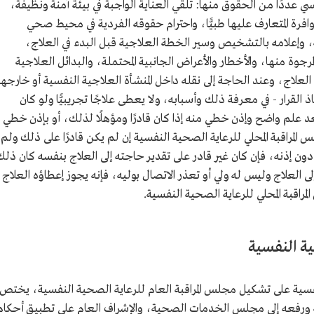
ي عددًا من الحقوق منها: تلقي العناية الواجبة في بيئة آمنة ونظيفة،
وافرة المتعارف عليها طبيًّا، واحترام حقوقه الفردية في محيط صحي
، وإعلامه بالتشخيص وسير الخطة العلاجية قبل البدء في العلاج،
مرجوة منها، والأخطار والأعراض الجانبية المحتملة، والبدائل العلاجية
 العلاج، وعند الحاجة إلى نقله داخل المنشأة العلاجية النفسية أو خارجها
اذ القرار - في معرفة ذلك وأسبابه، ولا يعطى علاجًا تجريبيًّا ولو كان
عد علم واضح وإذن خطي منه إذا كان قادرًا ومؤهلًا لذلك، أو بإذن خطي
 المراقبة المحلي للرعاية الصحية النفسية إن لم يكن قادرًا على ذلك ولم
 دون إذنه، فإن كان غير قادر على تقدير حاجته إلى العلاج بنفسه كان ذلك
لى العلاج وليس له ولي أو تعذر الاتصال بوليه، فإنه يجوز إعطاؤه العلاج
مراقبة المحلي للرعاية الصحية النفسية.
ية النفسية
لنفسية على تشكيل مجلس المراقبة العام للرعاية الصحية النفسية، يختص
ة ورفعه إلى مجلس الخدمات الصحية، والإشراف العام على تطبيق أحكام