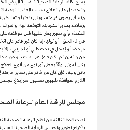
يمنح نظام الرعاية الصحية النفسية المريض النفس
والحصول على العلاج بحسب المعايير النوعية المت
وإنساني يصون كرامته، ويفي باحتياجاته الطبية
وإعلامه بمدى استجابته المتوقعة لها، والفوائد ال
الممكنة، وأي تغيير يطرأ عليها قبل موافقته على
فإن له الحق - أو لوليّه إذا كان غير قادر على اتخ
مرخصًا أو يُدخل في بحث طبي أو تجريبي، إلا ب
من وليّه إن لم يكن قادرًا على ذلك، أو من مجلس
يكن له ولي. وألاّ يعطى أي نوع من أنواع العلاج
بإذن وليه، فإن كان غير قادر على تقدير حاجته إ
اللازم بموافقة طبيبين نفسيين مع إبلاغ مجلس ال
مجلس المراقبة العام للرعاية الصح
نصت المادة الثالثة من نظام الرعاية الصحية ا
باقتراح تطوير وتحسين الرعاية الصحية النفسي