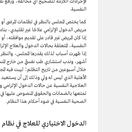
الإجراءات اللازمة لتصحيح أي مخالفة، ورفع تقا
النفسية.
كما يختص المجلس بالنظر في تظلمات المرضى أو ذ
مريض الدخول الإلزامي علاجًا غير تقليدي، بناء
إذا كان المريض غير قادر على تقديم موافقته، أو ت
النفسية، المتعلقة بحالات الدخول والعلاج الإلزا
إذا ظهرت أسباب لذلك يقدرها المجلس، والنظر في ح
أشهر، وندب استشاري طب نفسيٍّ من خارج المنشأ
خلال أسبوعين من تاريخ التظلم؛ ليبت فيه المج
الأهلية الذي ليس له ولي وذلك إلى أن يستعيد أ
العلاجية النفسية عن حالات الدخول الإلزامي وم
تمتعها بالضمانات والحقوق المنصوص عليها في ه
الصحية النفسية في ضوء أحكام هذا النظام.
الدخول الاختياري للعلاج في نظام 