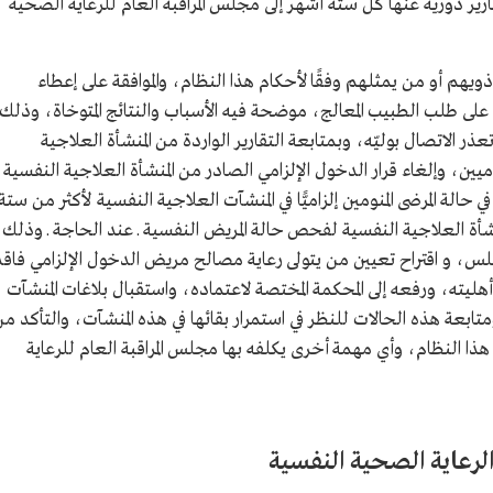
رير دورية عنها كل ستة أشهر إلى مجلس المراقبة العام للرعاية الصحية
ويهم أو من يمثلهم وفقًا لأحكام هذا النظام، والموافقة على إعطاء
 على طلب الطبيب المعالج، موضحة فيه الأسباب والنتائج المتوخاة، وذلك
عذر الاتصال بوليّه، وبمتابعة التقارير الواردة من المنشأة العلاجية
ميين، وإلغاء قرار الدخول الإلزامي الصادر من المنشأة العلاجية النفسية
الة المرضى المنومين إلزاميًّا في المنشآت العلاجية النفسية لأكثر من ستة
ة العلاجية النفسية لفحص حالة المريض النفسية ـ عند الحاجة ـ وذلك
لس، و اقتراح تعيين من يتولى رعاية مصالح مريض الدخول الإلزامي فاقد
هليته، ورفعه إلى المحكمة المختصة لاعتماده، واستقبال بلاغات المنشآت
تابعة هذه الحالات للنظر في استمرار بقائها في هذه المنشآت، والتأكد م
ذا النظام، وأي مهمة أخرى يكلفه بها مجلس المراقبة العام للرعاية
الرعاية الصحية النفسية