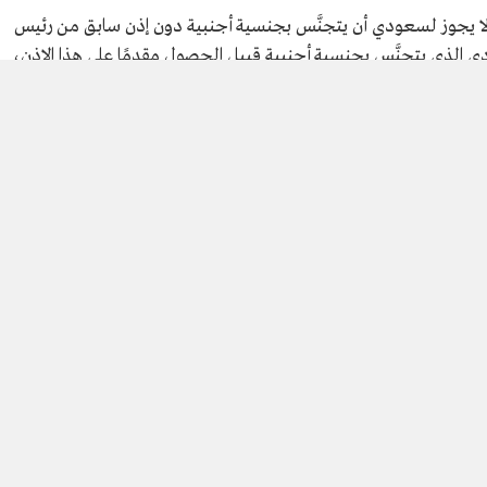
لا يجوز لسعودي أن يتجنَّس بجنسية أجنبية دون إذن سابق من رئيس
دي الذي يتجنَّس بجنسية أجنبية قبيل الحصول مقدمًا على هذا الإذن،
قاط الجنسية العربية السعودية.
نسية أخرى
ترتب على تجنّس السعودي بجنسية أخرى -متى أُذن له في ذلك- أن تفقد
سية زوجها بمقتضى القانون الخاص بهذه الجنسية الجديدة، إلا اذا
جنسية أنها ترغب في الاحتفاظ بجنسيتها العربية السعودية، أما الأولاد
 كانوا بحكم تغيير جنسية أبيهم يدخلون في جنسيته بمقتضى القانون
 الحق في استرداد الجنسية العربية السعودية خلال السنة التالية