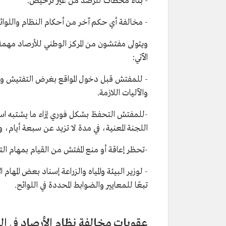
- بناء محطات للرصد من غير ترخيص.
- مخالفة أي حكم آخر من أحكام النظام واللوائ
ويتولى مفتشون من المركز الوطني للأرصاد مهمة 
الآتي:
- للمفتش قبل دخول المواقع بغرض التفتيش وضبط
والآليات اللازمة.
-للمفتش التحفظ بشكل فوري إزاء ما يشتبه اس
اللجنة المعنية، في مدة لا تزيد عن سبعة أيام، و
-تحظر إعاقة أو منع المفتش من القيام بمهام ا
- لوزير البيئة والمياه والزراعة إسناد بعض الم
تبعًا للمعايير والضوابط المحددة في اللوائح.
عقوبات مخالفة نظام الأرصاد في ا