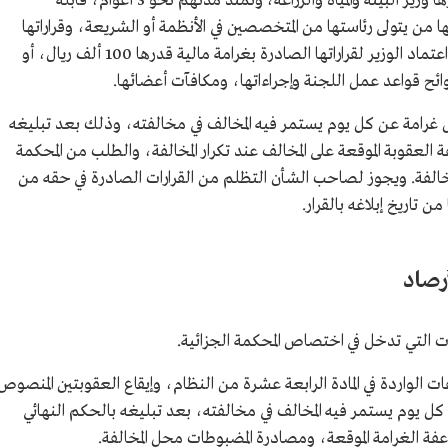
وإلغاء التصريح أو الترخيص، لجنة أو أكثر، يقرها وزير البيئة والمياه والزراعة، وتمتد مدتهم نحو 3 أعوام، قابلة
 من يتولى رئاستها من المتخصصين في الأنظمة أو الشريعة، وقراراتها
صادرة وفق الأغلبية، وتكون مسببة، إلى جانب اعتماد الوزير لقراراتها الصادرة بغرامة مالية قدرها 100 ألف ريال، أو
ائح قواعد عمل اللجنة وإجراءاتها، ومكافآت أعضائها.
غرامة عن كل يوم يستمر فيه المخالف في مخالفته، وذلك بعد تبليغه
 العقوبة الموقعة على المخالف عند تكرار المخالفة، والطلب من المحكمة
خالفة. ويجوز لصاحب الشأن التظلم من القرارات الصادرة في حقه من
رصاد
لفات التي تدخل في اختصاص المحكمة الجزائية.
فات الواردة في المادة الرابعة عشرة من النظام، وإيقاع العقوبتين المنصوص
 يوم يستمر فيه المخالف في مخالفته، بعد تبليغه بالحكم النهائي
اعفة الغرامة الموقعة، ومصادرة المضبوطات محل المخالفة.