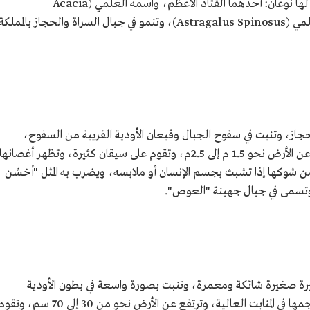
هو شجرة من الفصيلة السنفية، لها نوعان: أحدهما القتاد الأعظم، واسمه العلمي (Acacia
Hamulosa) والآخر: القتاد الأصغر واسمه العلمي (Astragalus Spinosus)، وتنمو في جبال السراة والحجاز بالمملكة
حجاز، وتنبت في سفوح الجبال وقيعان الأودية القريبة من السفوح،
وتنبت على ارتفاع من 300م إلى 900م، وترتفع عن الأرض نحو 1.5 م إلى 2.5م، وتقوم على سيقان كثيرة، وتظهر أغصانها
شوكها إذا تشبث بجسم الإنسان أو ملابسه، ويضرب به المثل "أخشن
تسمى في جبال جهينة "العوص".
جيرة صغيرة شائكة ومعمرة، وتنبت بصورة واسعة في بطون الأودية
والقفار، وتعلو حتى ارتفاع 2,100م، ويصغر حجمها في المنابت العالية، وترتفع عن الأرض نحو من 30 إلى 70 سم، و