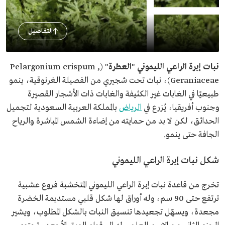
التفاصيل
نبات إبرة الراعي الليموني
"
العطرة
" (Pelargonium crispum ,
Geraniaceae)، نبات تحت شجيري من الفصيلة الغرنوقية، ينمو
طبيعيًا في الغابات غير الكثيفة والغابات ذات الأشجار القصيرة
وجنوب أفريقيا، يُزرع في
الرياض
بالمملكة العربية السعودية لتجميل
الحدائق، لكن لا بد من حمايته من إضاءة الشمس المباشرة والرياح
الجافة حتى ينمو.
شكل نبات إبرة الراعي الليموني
تخرج من قاعدة نبات إبرة الراعي الليموني المتخشبة فروع عشبية
ترتفع حتى 90 سم، وله أوراق لها شكل قلبي مستديمة الخضرة
مجعدة، ويسهّل تجعيدها تنسيق النبات بالشكل المطلوب، ويشير