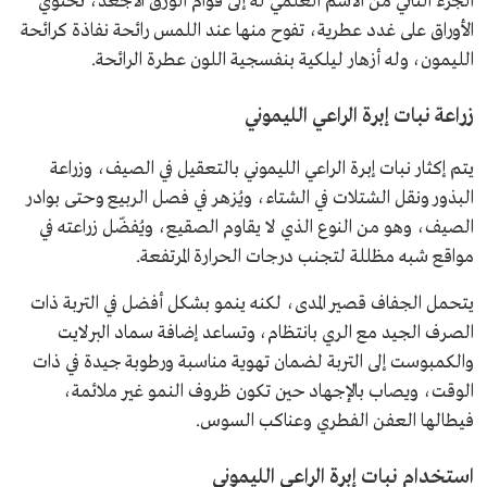
الجزء الثاني من الاسم العلمي له إلى قوام الورق الأجعد، تحتوي
الأوراق على غدد عطرية، تفوح منها عند اللمس رائحة نفاذة كرائحة
الليمون، وله أزهار ليلكية بنفسجية اللون عطرة الرائحة.
زراعة نبات إبرة الراعي الليموني
يتم إكثار نبات إبرة الراعي الليموني بالتعقيل في الصيف، وزراعة
البذور ونقل الشتلات في الشتاء، ويُزهر في فصل الربيع وحتى بوادر
الصيف، وهو من النوع الذي لا يقاوم الصقيع، ويُفضّل زراعته في
مواقع شبه مظللة لتجنب درجات الحرارة المرتفعة.
يتحمل الجفاف قصير المدى، لكنه ينمو بشكل أفضل في التربة ذات
الصرف الجيد مع الري بانتظام، وتساعد إضافة سماد البرلايت
والكمبوست إلى التربة لضمان تهوية مناسبة ورطوبة جيدة في ذات
الوقت، ويصاب بالإجهاد حين تكون ظروف النمو غير ملائمة،
فيطالها العفن الفطري وعناكب السوس.
استخدام نبات إبرة الراعي الليموني