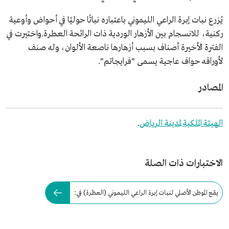
يُزرع نبات إبرة الراعي الليموني باعتباره نباتًا حوليًا في أحواض وأوعية
ركنية، للانسجام بين الأزهار الوردية ذات الرائحة العطرة.واختيرت في
الفترة الأخيرة أصناف بسبب أزهارها ناصعة الألوان، وله صنف
لأوراقه حواف عاجية يسمى "فرايجاتم".
المصادر
الهيئة الملكية لمدينة الرياض
.
الاختبارات ذات الصلة
يقع الموطن الأصلي لنبات إبرة الراعي الليموني (العطرة) في: