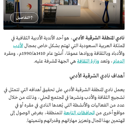
التفاصيل
نادي المنطقة الشرقية الأدبي
، هو أحد الأندية الأدبية الثقافية في
المملكة العربية السعودية التي تهتم بشكل خاص بمجال
الأدب
والأدباء وبالثقافة وروادها عمومًا، أُنشئ عام 1410هـ/1990م، ومقره
الدمام
، وتعد
وزارة الثقافة
هي الجهة المشرفة عليه.
أهداف نادي الشرقية الأدبي
يعمل نادي المنطقة الشرقية الأدبي على تحقيق أهدافه التي تتمثل في
تشجيع الثقافة والأدب ونشرها في المجتمع المحلي، وذلك من خلال
عدد من الفعاليات والأنشطة التي يُعدها النادي في مقره أو في
مواقع أخرى من
المحافظات التابعة
للمنطقة، بغرض الوصول إلى
المهتمين بهذا المجال وتعزيز مهاراتهم وقدراتهم وتنميتها.