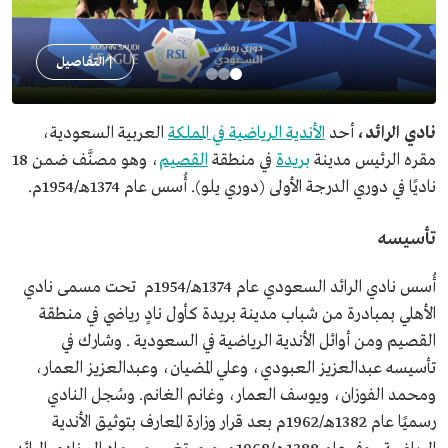
التفاصيل
نادي الرائد،
أحد
الأندية الرياضية في المملكة
العربية السعودية،
مقره الرئيس مدينة
بريدة
في منطقة
القصيم
، وهو مصنَّف ضمن 18
ناديًا في دوري الدرجة الأولى (دوري يلو). أُسس عام 1374هـ/1954م.
تأسيسه
أُسس نادي الرائد السعودي عام 1374هـ/1954م تحت مسمى نادي
الأهلي بمبادرة من شباب مدينة بريدة كأول نادٍ رياضي في منطقة
القصيم ومن أوائل الأندية الرياضية في السعودية . وشارك في
تأسيسه عبدالعزيز العبودي، وعلي المضيان، وعبدالعزيز العمار،
ومحمد الفوزان، ويوسف العمار، وغانم الغانم. وسُجل النادي
رسميًا عام 1382هـ/1962م بعد قرار وزارة المعارف بتوثيق الأندية