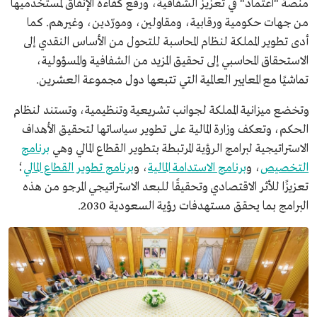
منصة "اعتماد" في تعزيز الشفافية، ورفع كفاءة الإنفاق لمستخدميها
من جهات حكومية ورقابية، ومقاولين، ومورّدين، وغيرهم. كما
أدى تطوير المملكة لنظام المحاسبة للتحول من الأساس النقدي إلى
الاستحقاق المحاسبي إلى تحقيق المزيد من الشفافية والمسؤولية،
تماشيًا مع المعايير العالمية التي تتبعها دول مجموعة العشرين.
وتخضع ميزانية المملكة لجوانب تشريعية وتنظيمية، وتستند لنظام
الحكم، وتعكف وزارة المالية على تطوير سياساتها لتحقيق الأهداف
الاستراتيجية لبرامج الرؤية المرتبطة بتطوير القطاع المالي وهي
برنامج
التخصيص
، و
برنامج الاستدامة المالية
، و
برنامج تطوير القطاع المالي
؛
تعزيزًا للأثر الاقتصادي وتحقيقًا للبعد الاستراتيجي المرجو من هذه
البرامج بما يحقق مستهدفات رؤية السعودية 2030.