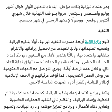
يمر اعتماد الميزانية بثلاث مراحل، ابتداءً بالتحليل الأولي طوال أشهر
يوليو وأغسطس وسبتمبر، مرورًا بالموافقة النهائية خلال شهري
أكتوبر ونوفمبر، ووصولًا لإعلانها الرسمي في شهر ديسمبر.
التنفيذ
تتّبع
وزارة المالية
أربعة مسارات لتنفيذ الميزانية، أولًا بتبليغ الميزانية
وتعميم تعليماتها، وثانيًا تنفيذها عبر تحصيل إيراداتها والالتزام
بنفقاتها واعتماداتها، وثالثًا بتقدير الأداء ربع السنوي، ورابعًا إعداد
الحساب الختامي، وذلك بتقديم الجهات لحساباتها في نهاية العام
المالي. وخلال هذه المرحلة أيضًا، يجري التواصل مع الجهات الحكومية
عبر ورش العمل التعريفية، كما تُؤخذ مرئياتهم في الخطة الإعلامية
لإطلاق الميزانية وتُفعّل أدوار الجهات الداعمة الأخرى.
وتكفل برامج الأتمتة إعداد وتنفيذ الميزانية: كمنصة "اعتماد"، ونظام
تخطيط وإعداد الميزانية، والنظام المالي لتنفيذ العمليات المحاسبية،
وتقارير ذكاء الأعمال، وبرنامج تعزيز حوكمة وإدارة البيانات. وتسهم