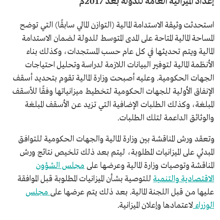
إعداد الميزانية العامة للدولة بعد 2017م
استحدثت وثيقة الاستدامة المالية (التوازن المالي سابقًا) التي توضح
المساحة المالية المتاحة على المدى المتوسط للدولة لضمان الاستدامة
المالية ويتم تحديثها في كل عام حسب المستجدات، وكذلك بناء
الأنظمة المالية لتوفير البيانات اللازمة لدراسة وتحليل احتياجات
الجهات الحكومية. وعليه أصبحت وزارة المالية تقوم بتحديد أسقف
الإنفاق الأولية للجهات الحكومية لتخطيط ميزانياتها وفقًا للأسقف
المبلغة، وكذلك الطلبات الإضافية التي تزيد عن الأسقف المبلغة
والوثائق الداعمة لتلك الطلبات.
وتعقد ورش المناقشة بين وزارة المالية والجهات الحكومية للتوافق
المبدئي على الميزانيات المطلوبة، ليتم بعد ذلك تلخيص نتائج ورش
المناقشة وتوصيات وزارة المالية وعرضها على
مجلس الشؤون
الاقتصادية والتنمية
للتوصية بشأن الميزانيات المطلوبة قبل الموافقة
عليها من قبل اللجنة المالية. بعد ذلك يتم عرضها على
مجلس
الوزراء
لاعتمادها وإعلان الميزانية.