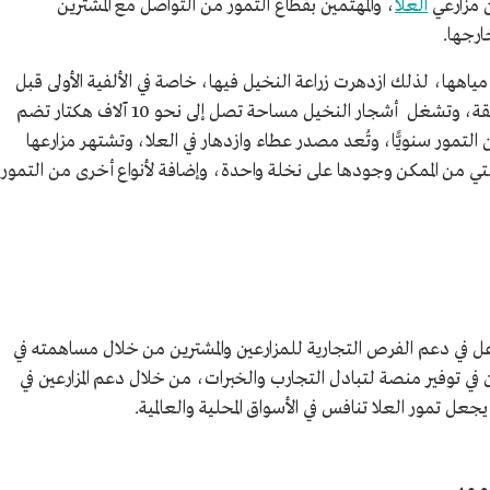
 مزارعي
العلا
، والمهتمين بقطاع التمور من التواصل مع المشترين
ارجها.
ياهها، لذلك ازدهرت زراعة النخيل فيها، خاصة في الألفية الأولى قبل
الميلاد حين استوطن الدادانيون واللحيانيون المنطقة، وتشغل أشجار النخيل مساحة تصل إلى نحو 10 آلاف هكتار تضم
لة، تنتج نحو 90 ألف طن من التمور سنويًّا، وتُعد مصدر عطاء وازدهار في العلا، وتشتهر مزارعها
والتي من الممكن وجودها على نخلة واحدة، وإضافة لأنواع أخرى من التمور
عل في دعم الفرص التجارية للمزارعين والمشترين من خلال مساهمته في
ن في توفير منصة لتبادل التجارب والخبرات، من خلال دعم المزارعين في
جعل تمور العلا تنافس في الأسواق المحلية والعالمية.