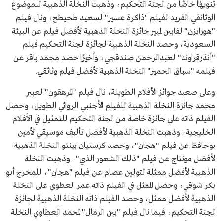
تنويهًا خاصًّا من لجنة التحكيم، وذهبت النخلة الذهبية للموضوع
الوثائقي الفريد لفيلم "ذاكرة عسير" لسعيد طحيطح، ونال فيلم
"هورايزن" لفابين لميير جائزة النخلة الذهبية لأفضل فيلم عن البيئة
السعودية، وحصد النخلة الذهبية لجائزة لجنة التحكيم فيلم
"أنذرقراوند" لعبدالرحمن صندقجي، وأخيرًا حصد محمد باقر عن
فيلمه "سباق الحمير" النخلة الذهبية لأفضل فيلم وثائقي.
وعلى صعيد جوائز الأفلام الطويلة، نال فيلم "المرهقون" لعبير
محمد جائزة النخلة الذهبية للفيلم الأجنبي الروائي الطويل، وحصل
الفيلم ذاته على جائزة خاصة من لجنة التحكيم للتمثيل في الأفلام
الخليجية، وذهبت النخلة الذهبية لأفضل تأليف موسيقي لأمين
بوحافظ عن فيلم "هجان"، وحصد كرستيان بينتو النخلة الذهبية
لأفضل مونتاج عن فيلم "ذلك الشعور الذي"، وذهبت النخلة
الذهبية لأفضل ممثلة لتولين عصام عن فيلم "هجان"، للمخرج أبو
بكر شوقي، وحصل الممثل في الفيلم ذاته عمر العطوي على النخلة
الذهبية لأفضل ممثل، وحصد الفيلم ذاته النخلة الذهبية لجائزة
لجنة التحكيم، فيما نال فيلم "بين الرمال" لمحمد العطاوي النخلة