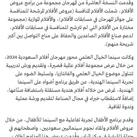
وقدمت النسخة العاشرة من المهرجان مجموعة من برامج عروض
الأفلام، شملت الأفلام المنافسة (عروض الأفلام المرشحة للمنافسة
على جوائز المهرجان في مسابقات الأفلام)، والأفلام الموازية (مجموعة
مختارة من الأفلام التي لم تترشح للمنافسة في مسابقات الأفلام،
لدعم صناع الأفلام الصاعدين والحفاظ على مناخ التواصل بين أكبر
شريحة منهم).
وكانت سينما الخيال العلمي محور مهرجان أفلام السعودية 2024،
من خلال عرض مجموعة أفلام عالمية قصيرة، وتقديم ورش تدريبية
تتناول موضوع الخيال العلمي والفانتازيا، وتسليط الضوء على
تجربة السينما الهندية، عن طريق برنامج أضواء على السينما
الهندية، عُرض من خلاله أفلام هندية مستقلة باستضافة صنّاعها،
إضافةً لاستقطاب خبراء في مجال الصناعة لتقديم ورشة عملية
وندوة ثقافية.
وقدم برنامج الأطفال تجربة تفاعلية مع السينما للأطفال، من خلال
عروض الأفلام ولقاء نجوم سينمائيين سعوديين، واصطحابهم في
جولة تثقيفية في مركز إثراء، وقُدمت عروض هذا البرنامج لطلاب