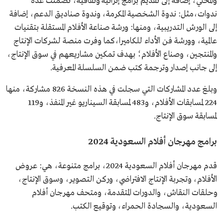
والمحلي، إضافة إلى تقديم برامج إثرائية وثقافية، تضمنت عدة
ندوات،مثل: ندوة الشخصية المكرمة، وندوة صناديق الدعم، إضافة
إلى الورش التدريبية، ومنها: ورشة صناعة الأفلام المستقلة بتقنيات
عالمية، وورشة فن الأداء للكاميرا،كما وفرت منصة لشركات الإنتاج
والمنتجين، وصناع الأفلام؛ بهدف تمكين مشاريعهم في سوق الإنتاج،
إلى جانب إصدار وترجمة كتب ضمن السلسلة المعرفية.
وبلغ عدد المشاركات التي سجلت في هذه النسخة 826 مشاركة، منها
224 لمسابقات الأفلام، و483 لمسابقة السيناريو غير المنفذ، و119
لمسابقة سوق الإنتاج.
برامج مهرجان أفلام السعودية 2024
قدم مهرجان أفلام السعودية 2024، برامج متنوعة، هي: عروض
الأفلام، وتجربة الإنتاج الافتراضي، وركن التصوير، وسوق الإنتاج،
وحلقات النقاش، والدورات المتقدمة، ومتحف مهرجان أفلام
السعودية، والسجادة الحمراء، وتوقيع الكتب.