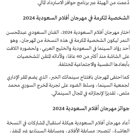
دُعمت من الهيئة عبر برنامج حوافز الاسترداد المالي.
الشخصية المكرمة في مهرجان أفلام السعودية 2024
اختار مهرجان أفلام السعودية 2024، الفنان السعودي عبدالمحسن
النمر ليكون الشخصية المكرمة في هذه النسخة من المهرجان، وهو
أحد روّاد السينما في السعودية والخليج العربي، ولحضوره اللافت
على الشاشة منذ أكثر من 40 عامًا، ولأدائه المتقن للشخصيات
بأبعادها النفسية والاجتماعية المختلفة.
كما احتفى المهرجان بافتتاح سينماتك الخبر، الذي يضم المقر الإداري
لجمعية السينما، وسلط الضوء على تجربة المخرج السوري محمد
ملص، تقديرًا لإنجازاته في المجال السينمائي.
جوائز مهرجان أفلام السعودية 2024
أعاد مهرجان أفلام السعودية هيكلة استقبال المشاركات في النسخة
العاشرة، لتصبح: مسابقة الأفلام، ومسابقة السيناريو غير المنفذ،