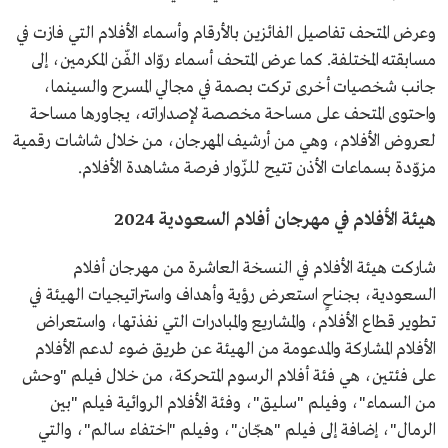
وعرض المتحف تفاصيل الفائزين بالأرقام وأسماء الأفلام التي فازت في
مسابقته المختلفة. كما عرض المتحف أسماء روّاد الفّن المكرمين، إلى
جانب شخصيات أخرى تركت بصمة في مجالي المسرح والسينما،
واحتوى المتحف على مساحة مخصصة لإصداراته، يجاورها مساحة
لعروض الأفلام، وهي من أرشيف المهرجان، من خلال شاشات رقمية
مزوّدة بسماعات الأذن تتيح للزّوار فرصة مشاهدة الأفلام.
هيئة الأفلام في مهرجان أفلام السعودية 2024
شاركت هيئة الأفلام في النسخة العاشرة من مهرجان أفلام
السعودية، بجناحٍ استعرض رؤية وأهداف واستراتيجيات الهيئة في
تطوير قطاع الأفلام، والمشاريع والمبادرات التي نفذتها، واستعراض
الأفلام المشاركة والمدعومة من الهيئة عن طريق ضوء لدعم الأفلام
على فئتين، هي فئة أفلام الرسوم المتحركة، من خلال فيلم "وحش
من السماء"، وفيلم "سليق"، وفئة الأفلام الروائية فيلم "بين
الرمال"، إضافة إلى فيلم "هجّان"، وفيلم "اختفاء سالم"، والتي