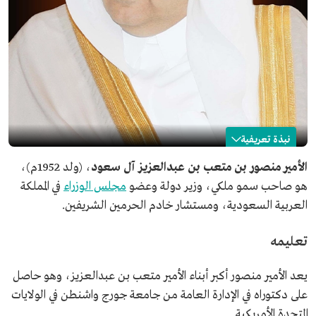
نبذة تعريفية
منصور بن متعب بن عبدالعزيز
الأمير منصور بن متعب بن عبدالعزيز آل سعود
، (ولد 1952م)،
هو صاحب سمو ملكي، وزير دولة وعضو
مجلس الوزراء
في المملكة
الاسم
الأمير منصور بن متعب بن عبدالعزيز آل سعود.
العربية السعودية، ومستشار خادم الحرمين الشريفين.
تاريخ الميلاد
1952م.
المنصب الحالي
وزير دولة وعضو مجلس الوزراء.
تعليمه
مستشار خادم الحرمين الشريفين.
المؤهلات العلمية
دكتوراه في الإدارة العامة من جامعة جورج واشنطن.
يعد الأمير منصور أكبر أبناء الأمير متعب بن عبدالعزيز، وهو حاصل
مناصب سابقة
على دكتوراه في الإدارة العامة من جامعة جورج واشنطن في الولايات
نائب وزير الشؤون البلدية والقروية، وزير الشؤون البلدية
المتحدة الأمريكية.
والقروية (وزارة البلديات والإسكان حاليًا).