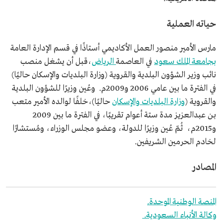
حياته العملية
مارس الأمير منصور العمل الأكاديمي أستاذًا في قسم الإدارة العامة
بجامعة الملك سعود
في العاصمة
الرياض
،قبل أن يشغل منصب
نائب وزير الشؤون البلدية والقروية (وزارة البلديات والإسكان حاليًا)
في الفترة ما بين عامي 2006 و2009م. وعُين وزيرًا للشؤون البلدية
والقروية (
وزارة البلديات والإسكان
حاليًا)،خلفًا لوالده الأمير متعب
بن عبدالعزيز مدة ستة أعوام تقريبًا، في الفترة ما بين 2009
و2015م، ثُمّ عُين وزيرًا للدولة، وعضو مجلس الوزراء، ومُستشارًا
لخادم الحرمين الشريفين.
المصادر
المنصة الوطنية الموحدة.
وكالة الأنباء السعودية.