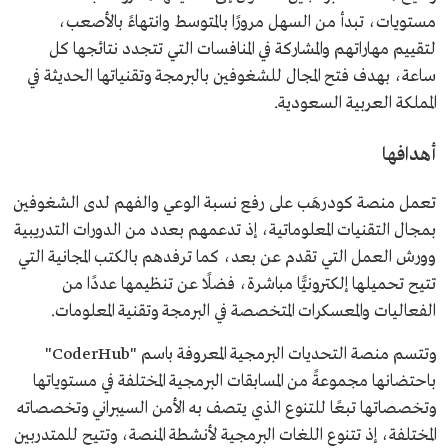
مستويات، تبدأ من السهل مرورًا بالمتوسط وانتهاءً بالأصعب،
لتقييم مهاراتهم والمشاركة في المنافسات التي تتجدد نتائجها كل
ساعة، بهدف فتح المجال للشغوفين بالبرمجة وتقنياتها الحديثة في
المملكة العربية السعودية.
أهدافها
تعمل منصة كودرهَب على رفع نسبة الوعي والفهم لدى الشغوفين
بمجال التقنيات المعلوماتية، إذ تدعمهم بعدد من الدورات التدريبية
وورش العمل التي تقدم عن بعد، كما ترفدهم بالكتب المجانية التي
تتيح تحميلها إلكترونيًّا مباشرة، فضلًا عن تنظيمها عددًا من
الفعاليات والمعسكرات المتخصصة في البرمجة وتقنية المعلومات.
وتتسم منصة التحديات البرمجية المعروفة باسم "CoderHub"
باحتضانها مجموعةً من المسابقات البرمجية المختلفة في مستوياتها
وتخصصاتها تبعًا للتنوع الذي يتصف به الأمن السيبراني وتخصصاته
المختلفة، إذ تتنوع اللغات البرمجية لأنشطة المنصة، وتتيح للمتدربين