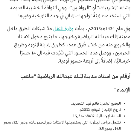
يشابه "المشربيات" أو "الرواشين"، وهي النوافذ الخشبية القديمة
التي استخدمت زينةً لواجهات المباني في جدة التاريخية وغيرها.
وفي عام 1434هـ/2013م، بدأت
وزارة النقل
مدَّ شبكات الطرق داخل
مدينة الملك عبدالله الرياضية وخارجها، ما يتيح دخول الاستاد
والخروج منه من خلال طُرق عدة، كطريق المدينة المنورة وطريق
الحرمين، ووصل عدد الجسور التي شُيِّدت فيه إلى 14 جسرًا
خرسانيًّا، إضافةً إلى أربعة جسورِ أودية.
أرقام من استاد مدينة الملك عبدالله الرياضية "ملعب
الإنماء"
الوضع الراهن: قائم قيد التجديد.
تاريخ الإنجاز المتوقع: 2032م.
السعة الإجمالية: 58432 متفرجًا.
تشمل مراحل البطولة التي يستضيفها الاستاد: دور المجموعات، ودور الـ32، ودور
الـ16، ودور الـ8.