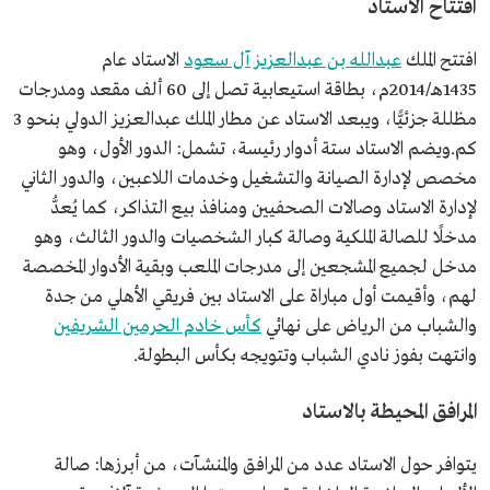
افتتاح الاستاد
افتتح الملك
عبدالله بن عبدالعزيز آل سعود
الاستاد عام
1435هـ/2014م، بطاقة استيعابية تصل إلى 60 ألف مقعد ومدرجات
مظللة جزئيًّا، ويبعد الاستاد عن مطار الملك عبدالعزيز الدولي بنحو 3
كم.ويضم الاستاد ستة أدوار رئيسة، تشمل: الدور الأول، وهو
مخصص لإدارة الصيانة والتشغيل وخدمات اللاعبين، والدور الثاني
لإدارة الاستاد وصالات الصحفيين ومنافذ بيع التذاكر، كما يُعدُّ
مدخلًا للصالة الملكية وصالة كبار الشخصيات والدور الثالث، وهو
مدخل لجميع المشجعين إلى مدرجات الملعب وبقية الأدوار المخصصة
لهم، وأقيمت أول مباراة على الاستاد بين فريقي الأهلي من جدة
والشباب من الرياض على نهائي
كأس خادم الحرمين الشريفين
وانتهت بفوز نادي الشباب وتتويجه بكأس البطولة.
المرافق المحيطة بالاستاد
يتوافر حول الاستاد عدد من المرافق والمنشآت، من أبرزها: صالة