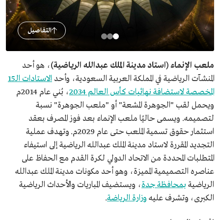
التفاصيل
ملعب الإنماء (استاد مدينة الملك عبدالله الرياضية)
، هو أحد
المنشآت الرياضية في المملكة العربية السعودية، وأحد
الاستادات الـ15
المخصصة لاستضافة نهائيات كأس العالم 2034
، بُني عام 2014م
ويحمل لقب "الجوهرة المشعة" أو "ملعب الجوهرة" نسبة
لتصميمه. ويسمى حاليًا ملعب الإنماء بعد فوز المصرف بعقد
استثمار حقوق تسمية الملعب حتى عام 2029م. وتهدف عملية
التجديد المقررة لاستاد مدينة الملك عبدالله الرياضية إلى استيفاء
المتطلبات المحددة من الاتحاد الدولي لكرة القدم مع الحفاظ على
عناصره التصميمية المميزة، وهو أحد مكونات مدينة الملك عبدالله
الرياضية
بمحافظة جدة
، ويستضيف المباريات والأحداث الرياضية
الكبرى، وتشرف عليه
وزارة الرياضة
.