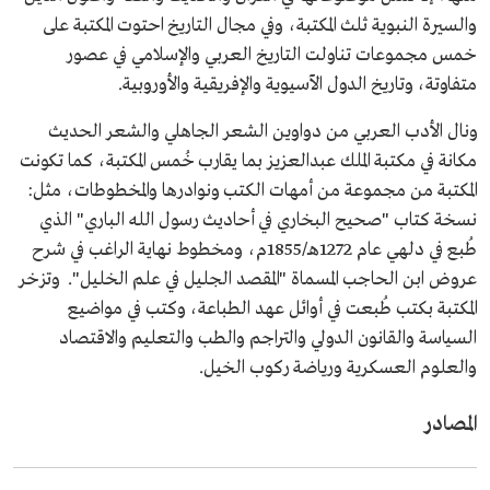
والسيرة النبوية ثلث المكتبة، وفي مجال التاريخ احتوت المكتبة على
خمس مجموعات تناولت التاريخ العربي والإسلامي في عصور
متفاوتة، وتاريخ الدول الآسيوية والإفريقية والأوروبية.
ونال الأدب العربي من دواوين الشعر الجاهلي والشعر الحديث
مكانة في مكتبة الملك عبدالعزيز بما يقارب خُمس المكتبة، كما تكونت
المكتبة من مجموعة من أمهات الكتب ونوادرها والمخطوطات، مثل:
نسخة كتاب "صحيح البخاري في أحاديث رسول الله الباري" الذي
طُبع في دلهي عام 1272هـ/1855م، ومخطوط نهاية الراغب في شرح
عروض ابن الحاجب المسماة "المقصد الجليل في علم الخليل". وتزخر
المكتبة بكتب طُبعت في أوائل عهد الطباعة، وكتب في مواضيع
السياسة والقانون الدولي والتراجم والطب والتعليم والاقتصاد
والعلوم العسكرية ورياضة ركوب الخيل.
المصادر