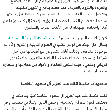
اهتم الملك المؤسس عبدالعزيز بن عبدالرحمن آل سعود بالاطلاع
والقراءة والتزود بالمعرفة، مما جعله يبادر في تكوين مكتبته،
والتكفل بطباعة الكتب على نفقته الخاصة، وكانت المكتبة في بدايتها
مدمجة مع قسم الكتب المخصصة للتوزيع، إضافة إلى كتب ورثها عن
آبائه وأجداده، والمهداة له من الكُتاب العرب والمسلمين.
كان الملك عبدالعزيز أثناء مسيرة
توحيد المملكة العربية السعودية
،
يسأل أهل البلاد عن نوادر الكتب في العلوم الدينية والتاريخ والآداب
الموجودة عندهم، ويُكلف أناسًا للتفاوض مع أصحابها من أجل
شرائها أو نسخها. اضطلعت مكتبة الملك عبدالعزيز الخاصة بدور
تاريخي وعلمي، حيث استقى العلماء والأدباء من معارفها واستعارة
ما يحتاجونه منها.
محتويات مكتبة الملك عبدالعزيز آل سعود الخاصة
تضم مكتبة الملك عبدالعزيز آل سعود الخاصة كتبًا ومجلات في
مختلف فروع المعرفة الإنسانية، وحظي الدين الإسلامي بنصيب وافرٍ
منها؛ إذ تمثل موضوعاتها في القرآن والحديث والفقه وأصول الدين