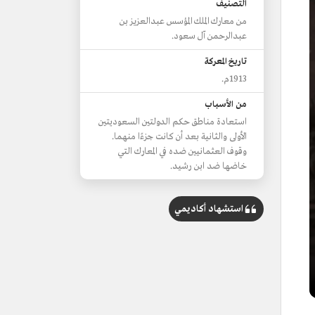
التصنيف
من معارك الملك المؤسس عبدالعزيز بن
عبدالرحمن آل سعود.
تاريخ المعركة
1913م.
من الأسباب
استعادة مناطق حكم الدولتين السعوديتين
الأولى والثانية بعد أن كانت جزءًا منهما.
وقوف العثمانيين ضده في المعارك التي
خاضها ضد ابن رشيد.
استشهاد أكاديمي