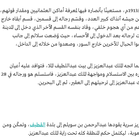
توجه الملك عبدالعزيز إلى الهفوف في عام 1331هـ/1913م، مستعينًا بأنصاره فيها لمعرفة أماكن العثمانيين ومقدار قوتهم،
ن جيشه آنذاك كبير العدد، وقسّم رجاله إلى قسمين، قسم أبقاه خارج
هم من أي هجوم خلفي، وقاد بنفسه القسم الآخر الذي دخل إلى المدينة
ات لرجاله بعد الدخول إلى الأحساء، حيث وُضعت سلالم إلى جانب
وا الحبال للآخرين خارج السور، وصعدوا من خلاله إلى الداخل،
ا اتجه الملك عبدالعزيز إلى بيت عبداللطيف الملا، فتوافد عليه أعيان
البلدة لمبايعته، وأرسل مندوبًا إلى المتصرف ليخيره بين الاستسلام ومواجهة الملك عبدالعزيز، فاستسلم هو ورجاله في 28
عزيز سرية يقودها عبدالرحمن بن سويلم إلى بلدة
القطيف
، وتمكّن ومن
، ليكتمل حكم المنطقة كله تحت راية الملك عبدالعزيز.