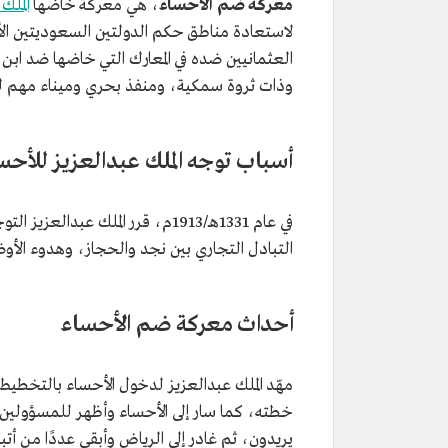
معركة ضم الأحساء
، هي معركة خاضها
الملك
لاستعادة مناطق حكم الدولتين السعوديتين الأو
العثمانيين ضده في المعارك التي خاضها ضد ابن
وذات ثروة سمكية، ومنفذ بحري وميناء مهم لل
أسباب توجه الملك عبدالعزيز للأحس
في عام 1331هـ/1913م، قرر الملك عبدالعزيز التوجه إلى
التبادل التجاري بين نجد والحجاز، وهدوء الأوض
أحداث معركة ضم الأحساء
مهّد الملك عبدالعزيز لدخول الأحساء بالتخطيط
خطته، كما سار إلى الأحساء وأظهر للمسؤولين ه
يريدون، ثم غادر إلى الرياض وأبقى عددًا من أتب