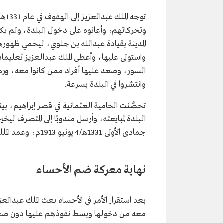
وتحركاتهم، وأعانوه على دخول البلدة، ولم يك
المدينة بقيادة عبدالله بن جلوي، ليحمي ظهور
واستولى عليها، وأعطى الملك عبدالعزيز تعليم
السور، وصعد عليها أفراد ممن كانوا معه، ورم
وانتشروا في البلدة بسرعة.
تحصَّنت الحامية العثمانية في قصر إبراهيم، بينم
جمادى الأولى 1331هـ/4 يونيو 1913م، وعمد الملك عبدالعزيز إلى ترحيلهم إلى العقير، ثم إلى البحرين.
نهاية معركة ضم الأحساء
بعد استقرار الأمر في الأحساء بعث الملك عبدال
معه من دخولها وبسط نفوذهم عليها دون صعوبة