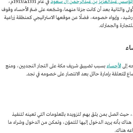
 المؤسس عبدالعزيز بن عبدالرحمن آل سعود
في عام 1331هـ/1913م،
لى والثانية بعد أن كانت جزءًا منهما،وشجّعه على ضمّ الأحساء وقوف
 رشيد، وإيواء خصومه، فضلًا عن موقعها الاستراتيجي كمنطقة زراعية
تجارة والجمارك.
اء
الأحساء
بسبب تضييق شريف مكة على التجار النجديين، ومنع
اع المتعلقة بإمارة حائل بعد الانتصار على خصومه في نجد.
، حيث اتصل بمن يثق بهم لتزويده بالمعلومات التي تعينه لتنفيذ
ناك بأنه يريد الدخول إليها للتموّن، وتمكن من الدخول وشراء ما
اعه هناك.