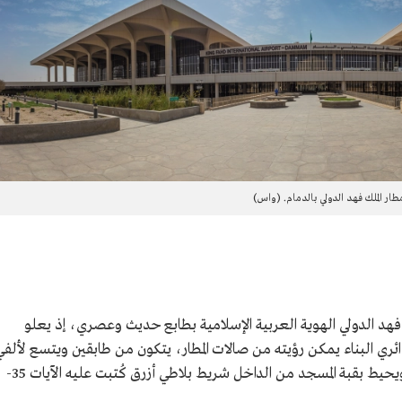
طار الملك فهد الدولي بالدمام. (واس)
هد الدولي الهوية العربية الإسلامية بطابع حديث وعصري، إذ يعلو
ري البناء يمكن رؤيته من صالات المطار، يتكون من طابقين ويتسع لألفي
مُصلٍ، ويمكن الوصول له من تسعة مداخل، ويحيط بقبة المسجد من الداخل شريط بلاطي أزرق كُتبت عليه الآيات 35-