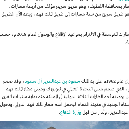
للمطار بمحافظة القطيف، وهو طريق سريع مؤلف من أربعة مسارات،
 وهو طريق سريع من ستة مسارات إلى طريق الملك فهد، ويعد الآن الطريق
وقد حصد المطار المركز الثاني عالميًّا على مستوى المطارات المتوسطة في الالتزام بمواعيد الإقلاع والوصول لعام 2018م
1م على يد الملك
سعود بن عبدالعزيز آل سعود
، وقد صمم
ساكي، الذي صمم مبنى التجارة العالمي في نيويورك ومبنى مطار الملك فهد
بوصفهِ أحد المطارات الثلاثة الدولية في المملكة منذ بداية ستينات القرن
انتقل المطار إلى مبناه الجديد في مدينة الدمام ليحمل اسم مطار الملك فهد الدولي. وتحول
عبدالعزيز، وتُدار من قبل
وزارة الدفاع
.