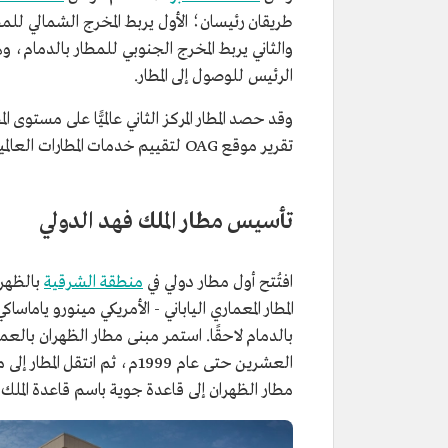
طريقان رئيسان؛ الأول يربط المخرج الشمالي 
والثاني يربط المخرج الجنوبي للمطار بالدمام،
الرئيس للوصول إلى المطار.
تقرير موقع OAG لتقييم خدمات المطارات العالمية.
تأسيس مطار الملك فهد الدولي
افتُتح أول مطار دولي في
منطقة الشرقية
بالظهران عام 962
المطار المعماري الياباني - الأمريكي مينورو ياما
بالدمام لاحقًا. استمر مبنى مطار الظهران بالعمل 
العشرين حتى عام 1999م، ثم 
مطار الظهران إلى قاعدة جوية باسم قاعدة الملك 