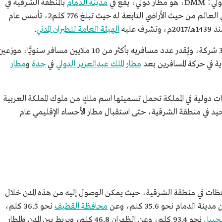
لي، يقع في
مدينة الدمام
بالمنطقة الشرقية في
المملكة العربية السعودية، ويعد أكبر المطارات في العالم من حيث الأراضي التابعة له حيث تبلغ 776 كلم2، تأسس عام
الهيئة العامة للطيران المدني
.
يبلغ عدد شركات الخطوط الجوية المارة بالمطار 37 شركة، ويُقدر عدد مسافريه بأكثر من 10 ملايين مسافر سنويًّا، موزع
مطار الملك عبدالعزيز الدولي
في
جدة
و
مطار
رات دولية في المملكة تحمل تسميتها اسم ملكٍ من ملوك المملكة العربية
ا المطار الدولي الوحيد في منطقة الشرقية، حتى استقبال مطار الأحساء الإقليمي عام
ظات في منطقة الشرقية، حيث يمكن الوصول إليه من هذه المدن خلال
محافظة القطيف
نحو 36.5 كلم،
جبيل
نحو 93.4 كلم، وعن الظهران 46.8 كلم، ويربط بين المدن والمطار