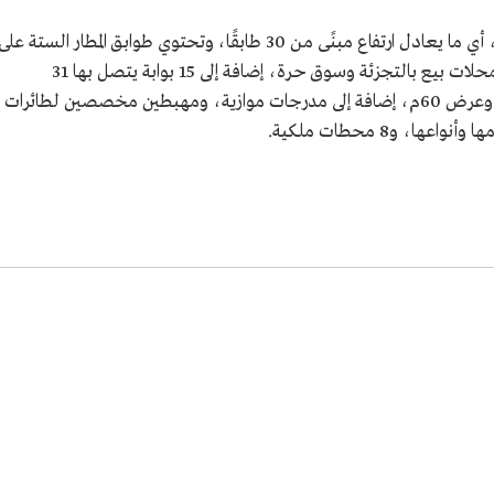
يحتوي المطار على برج تحكم ارتفاعه نحو 85.5م، أي ما يعادل ارتفاع مبنًى من 30 طابقًا، وتحتوي طوابق المطار الستة على
مرافق متعددة لخدمة المسافرين من مطاعم ومحلات بيع بالتجزئة وسوق حرة، إضافة إلى 15 بوابة يتصل بها 31
جسرًا، وفيه مدرجان للطائرات بطول 4 آلاف م وعرض 60م، إضافة إلى مدرجات موازية، ومهبطين مخصصين لطائرات