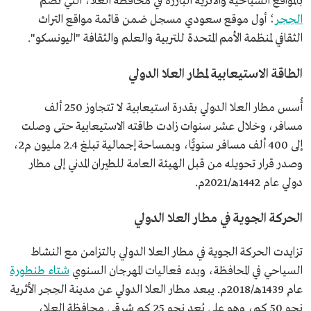
بالمواقع السياحية والأثرية البارزة في محافظة العلا، التي تضم
الحِجر
؛ أول موقع سعودي مسجل ضمن قائمة مواقع التراث
الثقافي لمنظمة الأمم المتحدة للتربية والعلم والثقافة "اليونسكو".
الطاقة الاستيعابية لمطار العلا الدولي
أُسس مطار العلا الدولي بقدرة استيعابية لا تتجاوز 250 ألف
مسافر، وخلال عشر سنوات زادت طاقته الاستيعابية حتى وصلت
إلى 400 ألف مسافر سنويًّا، وبمساحة إجمالية تبلغ 2.4 مليون م2،
وصدر قرار تحويله من قبل الهيئة العامة للطيران المدني إلى مطار
دولي عام 1442هـ/2021م.
الحركة الجوية في مطار العلا الدولي
تزايدت الحركة الجوية في مطار العلا الدولي بالتزامن مع النشاط
السياحي في المحافظة، وبدء فعاليات المهرجان السنوي
شتاء طنطورة
عام 1439هـ/2018م. يبعد مطار العلا الدولي عن مدينة الحِجر الأثرية
نحو 50 كم، وهو على بُعد نحو 25 كم شرقي محافظة العلا،