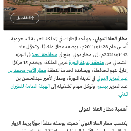
التفاصيل
مطار العلا الدولي
، هو أحد المطارات في المملكة العربية السعودية،
أُسس عام 1428هـ/2011م، بوصفه مطارًا داخليًّا، وتحوَّل عام
1442هـ/2021م، إلى مطار دولي. يقع في
محافظة العلا
في الجزء
الشمالي من
منطقة المدينة المنورة
غربي المملكة، ويخدم 15 مركزًا
إداريًّا تتبع المحافظة، ويسانده لخدمة المنطقة
مطار الأمير محمد بن
عبدالعزيز الدولي
في المدينة المنورة، ومطار الأمير عبدالمحسن بن
عبدالعزيز
بينبع
، وتوكل مهام تشغيله إلى
الهيئة العامة للطيران
المدني
.
أهمية مطار العلا الدولي
يكتسب مطار العلا الدولي أهميته بوصفه منفذًا جويًّا يربط الزوار