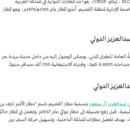
، (إياتا: ELQ ، إيكاو: OEGS)، هو أحد المطارات الدولية في المملكة العربية
العاصمة الإدارية لمنطقة القصيم. أُنشئ المطار عام 1391هـ/1971م، وهو المطار
بدالعزيز الدولي
يئةُ العامة للطيران المدني، ويمكن الوصول إليه من داخل مدينة بريدة عبر
ألف مسافر سنويًا.
العزيز الدولي
ن عبدالعزيز آل سعود
بتسمية مطار القصيم باسم "مطار الأمير نايف بن
عبدالعزيز"، وكان المطار أحد مطارات المملكة الإقليمية، قبل رفع تصنيفه إلى مطارٍ دوليٍّ عام 2017م. وتعمل في المطار حالي
خلية، بهدف تفعيل مطارات المملكة الداخلية، وتسهيل حركة السفر بين