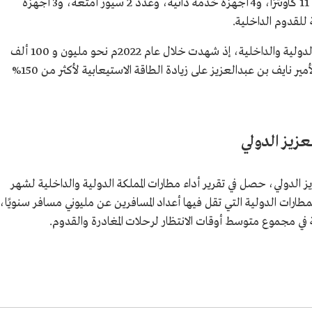
وتتضمن مناطق إنهاء إجراءات السفر التي تضم 11 كاونترًا، و4 أجهزة خدمة ذاتية، وعدد 2 سيور أمتعة، و3 أجهزة
تصاعدت حركة النقل الجوي في المطار للرحلات الدولية والداخلية، إذ شهدت خلال عام 2022م نحو مليون و 100 ألف
مسافر، ويعمل مشروع الصالة الإضافية لمطار الأمير نايف بن عبدالعزيز على زيادة الطاقة الاستيعابية لأكثر من 150%
لعزيز الدولي
زيز الدولي، حصل في تقرير أداء مطارات المملكة الدولية والداخلية لشهر
لرابعة للمطارات الدولية التي تقل فيها أعداد المسافرين عن مليوني مسافر سنويًا،