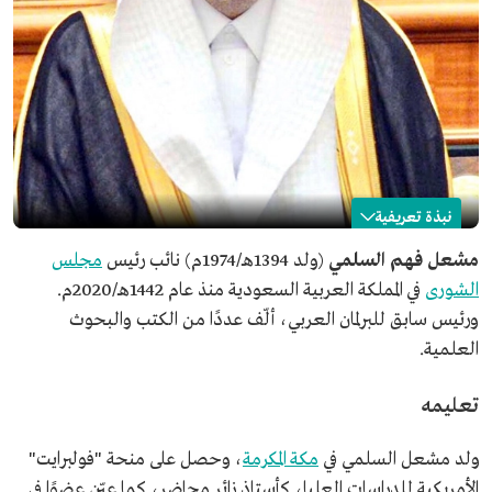
نبذة تعريفية
مشعل السلمي
مشعل فهم السلمي
(ولد 1394هـ/1974م) نائب رئيس
مجلس
الشورى
في المملكة العربية السعودية منذ عام 1442هـ/2020م.
الاسم
مشعل السلمي.
ورئيس سابق للبرلمان العربي، ألّف عددًا من الكتب والبحوث
تاريخ الميلاد
1974م.
العلمية.
مكان الميلاد
مكة المكرمة.
المنصب الحالي
نائب رئيس مجلس الشورى.
تعليمه
المؤهلات العلمية
منحة "فولبرايت" الأمريكية للدراسات العليا، برتبة أستاذ
زائر محاضر.
ولد مشعل السلمي في
مكة المكرمة
، وحصل على منحة "فولبرايت"
الدكتوراه من جامعة إكستر ببريطانيا في الفكر المقارن.
الأمريكية للدراسات العليا، كأستاذ زائر محاضر، كما عيّن عضوًا في