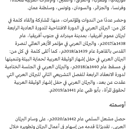
موريتانيا، والمغرب، والعراق، والصين، والإمارات العربية المتحدة،
وفرنسا، والجزائر، والسودان، وتونس، وسلطنة عمان.
وحضر عددًا من الندوات والمؤتمرات، منها: المشاركة وإلقاء كلمة في
كل من: البرلمان العربي في الدورة الافتتاحية للدورة العادية الرابعة
لبرلمان عموم أفريقيا، بمدينة ميدراند في جنوب أفريقيا، عام
1438هـ/2017م، والبرلمان العربي في مؤتمر الأزهر العالمي لنصرة
القدس بالقاهرة عام 1439هـ/2018م، كما ألقى كلمة في كل من:
البرلمان العربي في حفل إشهار الوثيقة العربية لحماية البيئة وتنميتها
في مسقط عام 1440هـ/2018م، والبرلمان العربي في الجلسة الختامية
لدورة الانعقاد الرابعة للفصل التشريعي الثاني للبرلمان العربي التي
عقدت عن بعد، والبرلمان العربي في حفل إشهار الوثيقة العربية
لحقوق المرأة، بأبو ظبي عام 1441هـ/2019م.
أوسمته
حصل مشعل السلمي عام 1442هـ/2020م، على وسام البرلمان
العربي، تقديرًا لما قدمه من إسهام في أعمال البرلمان وتطويره خلال