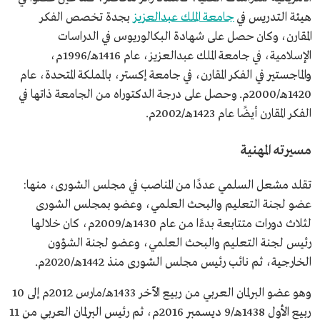
هيئة التدريس في
جامعة الملك عبدالعزيز
بجدة تخصص الفكر
المقارن، وكان حصل على شهادة البكالوريوس في الدراسات
الإسلامية، في جامعة الملك عبدالعزيز، عام 1416هـ/1996م،
والماجستير في الفكر المقارن، في جامعة إكستر، بالمملكة المتحدة، عام
1420هـ/2000م. وحصل على درجة الدكتوراه من الجامعة ذاتها في
الفكر المقارن أيضًا عام 1423هـ/2002م.
مسيرته المهنية
تقلد مشعل السلمي عددًا من المناصب في مجلس الشورى، منها:
عضو لجنة التعليم والبحث العلمي، وعضو بمجلس الشورى
لثلاث دورات متتابعة بدءًا من عام 1430هـ/2009م، كان خلالها
رئيس لجنة التعليم والبحث العلمي، وعضو لجنة الشؤون
الخارجية، ثم نائب رئيس مجلس الشورى منذ 1442هـ/2020م.
وهو عضو البرلمان العربي من ربيع الآخر 1433هـ/مارس 2012م إلى 10
ربيع الأول 1438هـ/9 ديسمبر 2016م، ثم رئيس البرلمان العربي من 11