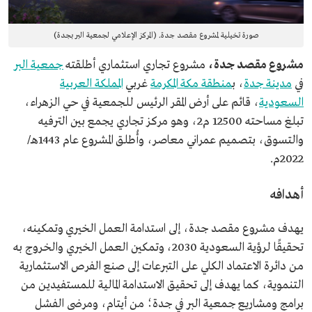
صورة تخيلية لمشروع مقصد جدة. (المركز الإعلامي لجمعية البر بجدة)
مشروع مقصد جدة،
مشروع تجاري استثماري أطلقته
جمعية البر
في
مدينة جدة
، ب
منطقة مكة المكرمة
غربي
المملكة العربية
السعودية
، قائم على أرض المقر الرئيس للجمعية في حي الزهراء،
تبلغ مساحته 12500 م2، وهو مركز تجاري يجمع بين الترفيه
والتسوق، بتصميم عمراني معاصر، وأُطلق المشروع عام 1443هـ/
2022م.
أهدافه
يهدف مشروع مقصد جدة، إلى استدامة العمل الخيري وتمكينه،
تحقيقًا لرؤية السعودية 2030، وتمكين العمل الخيري والخروج به
من دائرة الاعتماد الكلي على التبرعات إلى صنع الفرص الاستثمارية
التنموية، كما يهدف إلى تحقيق الاستدامة المالية للمستفيدين من
برامج ومشاريع جمعية البر في جدة؛ من أيتام، ومرضى الفشل