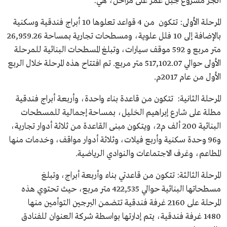
أُنجز مشروع جبل عمر على مراحل، هي:
المرحلة الأولى: تتكون من 4 قواعد تعلوها 10 أبراج فندقية وسكنية
بالإضافة إلى 10 فلل علوية، ومسطحات تجارية بمساحة 26,959.26
متر مربع و 592 موقف سيارات، وتبلغ المسطحات البنائية للمرحلة
الأولى حوالي 517,102.07 متر مربع. تم افتتاح هذه المرحلة خلال الربع
الأول من عام 2017م.
المرحلة الثانية: تتكون من قاعدة بناء واحدة، وأربعة أبراج فندقية
مطلة على شارع إبراهيم الخليل، بمساحة إجمالية للمسطحات
البنائية 200 ألف م2، ويتكون مبنى القاعدة من ثلاثة أدوار تجارية،
و96 وحدة سكنية وأربع فيلات، وثلاثة أدوار مواقف، وخدمات منها
المطاعم، وغرف الاجتماعات والنوادي الرياضية.
المرحلة الثالثة: تتكون من قاعدتي بناء وأربعة أبراج، وتبلغ
مسطحاتها البنائية حوالي 422,535 متر مربع، حيث تحتوي هذه
المرحلة على 2160 غرفة فندقية تتضمن البرجين التوأمين منها
1480 غرفة فندقية، يتم إدارتها بواسطة شركة العنوان للفنادق