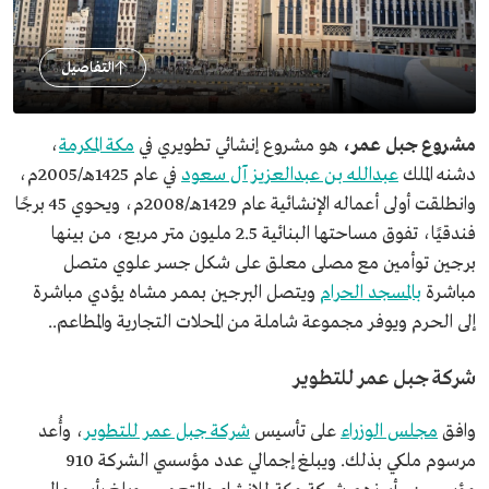
التفاصيل
مشروع جبل عمر،
هو مشروع إنشائي تطويري في
مكة المكرمة
،
دشنه الملك
عبدالله بن عبدالعزيز آل سعود
في عام 1425هـ/2005م،
وانطلقت أولى أعماله الإنشائية عام 1429هـ/2008م، ويحوي 45 برجًا
فندقيًا، تفوق مساحتها البنائية 2.5 مليون متر مربع، من بينها
برجين توأمين مع مصلى معلق على شكل جسر علوي متصل
مباشرة
بالمسجد الحرام
ويتصل البرجين بممر مشاه يؤدي مباشرة
إلى الحرم ويوفر مجموعة شاملة من المحلات التجارية والمطاعم..
شركة جبل عمر للتطوير
وافق
مجلس الوزراء
على تأسيس
شركة جبل عمر للتطوير
، وأُعد
مرسوم ملكي بذلك. ويبلغ إجمالي عدد مؤسسي الشركة 910