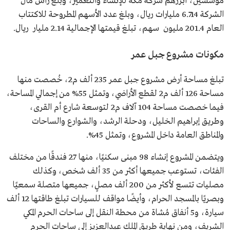
مؤسسين، أبرزهم شركة مكة للإنشاء والتعمير، وبلغ رأس مال
الشركة 6.714 مليارات ريال، وبلغ عدد الأسهم المطروحة للاكتتاب
العام 201.4 مليون سهم، تبلغ قيمتها الإجمالية 2.14 مليار ريال.
مكونات مشروع جبل عمر
تبلغ مساحة أرض مشروع جبل عمر 235 ألف م2، خُصصت منها
مساحة 126 ألف م2 لقطع الأراضي، وتمثل 55% من إجمالي المساحة،
فيما خصصت مساحة 104 آلاف م2 لتوسعة شارع أم القرى،
وطريق إبراهيم الخليل، ودحلة الرشد، والشوارع والساحات
والمناطق العامة داخل المشروع، وتمثل 45%.
ويتضمن المشروع إنشاء 98 مبنى سكنيًا، منها 27 فندقًا من مختلف
الفئات، تستوعب جميعها أكثر من 35 ألف شخص، وكذلك
مصليات تتسع لأكثر من 200 ألف مصلٍ، جميعها متصلة سمعيًا
وبصريًا بالمسجد الحرام، وأيضًا مواقف للسيارات تبلغ طاقتها 12 ألف
سيارة، و5 أنفاق مُشاة من محطة النقل إلى ساحات الحرم المكي
الشريف، ومن نهاية طريق الملك عبدالعزيز إلى ساحات الحرم