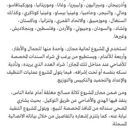
وأذربيجان، وسيراليون، وليبيريا، وغانا، وموريتانيا، وبوركينافاسو،
ومالي، والنيجر، وجامبيا، وغينيا بيساو، وغينيا كوناكري، وكذلك
السنغال، وموزمبيق، والاتحاد القمري، وتنزانيا، وباكستان،
وتشاد، والسودان، وجيبوتي، والأردن، وفلسطين، وبنجلاديش،
وغيرها.
تستخدم في المشروع ثمانية مجازر، واحدة منها للجمال والأبقار،
وأربعة للأغنام، ويستطيع من يرغب في شراء السندات المخصصة
للأضاحي عند مداخل تلك المجازر؛ شراء العدد الذي يريده، وتأدية
نسكه بنفسه أو تحت إشرافه، فيما يتولى المشروع عمليات التنظيف
والإعداد والتجميد والتكييس والتوزيع.
ومن ضمن مجازر المشروع ثلاثة مسالخ مغلقة أمام عامة الناس،
ينفذ فيها الهدي والأضاحي عن طريق التوكيل، بحيث يشتري
المضحي سنداته من المنافذ المخصصة للبيع، ويتولى المشروع التنفيذ
نيابة عنه، كما يلتزم إشعاره بالتفاصيل من خلال بياناته الاتصالية
المسجلة.