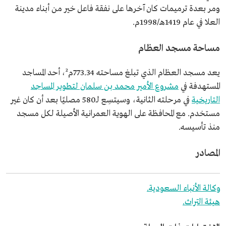
ومر بعدة ترميمات كان آخرها على نفقة فاعل خير من أبناء مدينة
العلا في عام 1419هـ/1998م.
مساحة مسجد العظام
يعد مسجد العظام الذي تبلغ مساحته 773.34م²، أحد المساجد
المستهدفة في
مشروع الأمير محمد بن سلمان لتطوير المساجد
التاريخية
في مرحلته الثانية، وسيتسِع لـ580 مصليًا بعد أن كان غير
مستخدم. مع المحافظة على الهوية العمرانية الأصيلة لكل مسجد
منذ تأسيسه.
المصادر
وكالة الأنباء السعودية.
هيئة التراث.