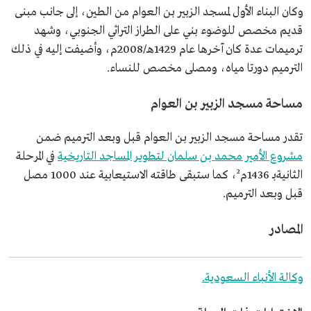
وكان البناء الأول لمسجد الزبير بن العوام من الطين، إلى جانب مبنى
قديم مخصص للوضوء بني على الطراز التراثي الجنوبي، وشهد
ترميمات عدة كان آخرها عام 1429هـ/2008م، وأضيفت إليه في ذلك
الترميم دورتا مياه، ومصلى مخصص للنساء.
مساحة مسجد الزبير بن العوام
تقدر مساحة مسجد الزبير بن العوام قبل وبعد الترميم ضمن
مشروع الأمير محمد بن سلمان لتطوير المساجد التاريخية
في المرحلة
الثانيةبـ 1436م²، كما ستبقى طاقته الاستيعابية عند 1000 مصل
قبل وبعد الترميم.
المصادر
وكالة الأنباء السعودية.