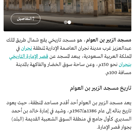
التفاصيل
مسجد الزبير بن العوام
، هو مسجد تاريخي يقع شمال طريق الملك
عبدالعزيز غرب مدينة نجران العاصمة الإدارية لمنطقة
نجران
في
المملكة العربية السعودية، يبعد المسجد عن
قصر الإمارة التاريخي
بنجران
نحو 150م، وعن ساحة سوق الخضار والفاكهة بالمدينة
مسافة 100م.
تاريخ مسجد الزبير بن العوام
يعد مسجد الزبير بن العوام أحد أقدم مساجد المنطقة، حيث يعود
تاريخ بنائه إلى عام 1386هـ/1967م، وشيد في إمارة خالد بن أحمد
السديري كأول جامع في منطقة السوق الشعبية القديمة (البلد)
بجوار قصر الإمارة.