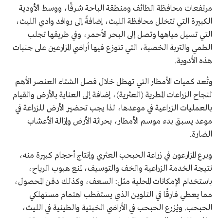
مرتفعات محافظة الطائف ومنطقة الباحة شرقًا، ووسط الأودية
الكبيرة التي تتخلل محافظة الليث، إضافةً إلى روافد وادي الليث،
التي تسيل مياهها وتصل إلى البحر الأحمر، وفي طريقها تجلب
الطمي والتربة الخصبة، التي تتوزع فيها أراضي المزارعين على جنبات
هذه الأدوية.
وتُعد كميات الأمطار التي تهطل خلال فصل الشتاء العنصر الأهم
لنجاح الزراعات المطرية (العثرية)، إضافة إلى العناية بالأرض والقيام
بالعمليات الزراعية في موعدها، لذا يجب تحضير الأرض للزراعة في
موعد يسبق بدء موسم الأمطار، بحراثة الأرض وإزالة الأعشاب
الضارة.
وبرع المزارعون في زراعة الحبحب العثري وإنتاج أحجام كبيرة منه،
نتيجة الخدمة الزراعية والخف والتوسيف، لمنع هبوب الرياح،
باستخدام الإمكانات المحلية مثل: السعف، وكذلك دفن المحصول،
مما يعطي فارقًا في التلوين الذي يستقطب اهتمام مستهلكي
الحبحب. ويُزرع الحبحب في الأراضي الخبتية والطينية في الليث،