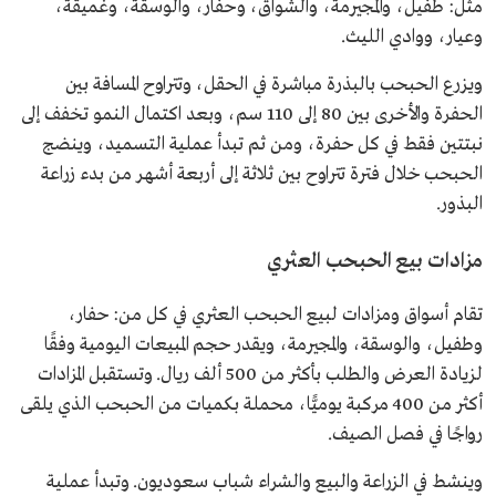
مثل: طفيل، والمجيرمة، والشواق، وحفار، والوسقة، وغميقة،
وعيار، ووادي الليث.
ويزرع الحبحب بالبذرة مباشرة في الحقل، وتتراوح المسافة بين
الحفرة والأخرى بين 80 إلى 110 سم، وبعد اكتمال النمو تخفف إلى
نبتتين فقط في كل حفرة، ومن ثم تبدأ عملية التسميد، وينضج
الحبحب خلال فترة تتراوح بين ثلاثة إلى أربعة أشهر من بدء زراعة
البذور.
مزادات بيع الحبحب العثري
تقام أسواق ومزادات لبيع الحبحب العثري في كل من: حفار،
وطفيل، والوسقة، والمجيرمة، ويقدر حجم المبيعات اليومية وفقًا
لزيادة العرض والطلب بأكثر من 500 ألف ريال. وتستقبل المزادات
أكثر من 400 مركبة يوميًّا، محملة بكميات من الحبحب الذي يلقى
رواجًا في فصل الصيف.
وينشط في الزراعة والبيع والشراء شباب سعوديون. وتبدأ عملية