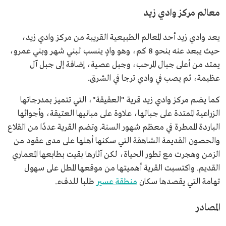
معالم مركز وادي زيد
يعد وادي زيد أحد المعالم الطبيعية القريبة من مركز وادي زيد،
حيث يبعد عنه بنحو 8 كم، وهو وادٍ ينسب لبني شهر وبني عمرو،
يمتد من أعلى جبال المرحب، وجبل عصية، إضافة إلى جبل آل
عظيمة، ثم يصب في وادي ترجا في الشرق.
كما يضم مركز وادي زيد قرية "العقيقة"، التي تتميز بمدرجاتها
الزراعية الممتدة على جبالها، علاوة على مبانيها العتيقة، وأجوائها
الباردة الممطرة في معظم شهور السنة. وتضم القرية عددًا من القلاع
والحصون القديمة الشاهقة التي سكنها أهلها على مدى عقود من
الزمن وهجرت مع تطور الحياة، لكن آثارها بقيت بطابعها المعماري
القديم. واكتسبت القرية أهميتها من موقعها المطل على سهول
تهامة التي يقصدها سكان
منطقة عسير
طلبا للدفء.
المصادر