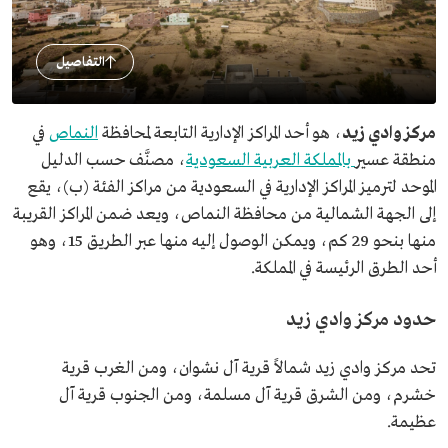
التفاصيل
مركز وادي زيد
، هو أحد المراكز الإدارية التابعة لمحافظة
النماص
في
منطقة عسير
بالمملكة العربية السعودية
، مصنَّف حسب الدليل
الموحد لترميز المراكز الإدارية في السعودية من مراكز الفئة (ب)، يقع
إلى الجهة الشمالية من محافظة النماص، ويعد ضمن المراكز القريبة
منها بنحو 29 كم، ويمكن الوصول إليه منها عبر الطريق 15، وهو
أحد الطرق الرئيسة في المملكة.
حدود مركز وادي زيد
تحد مركز وادي زيد شمالاً قرية آل نشوان، ومن الغرب قرية
خشرم، ومن الشرق قرية آل مسلمة، ومن الجنوب قرية آل
عظيمة.