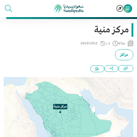
مركز منية
مقالة
2 د
24/10/2023
مراكز