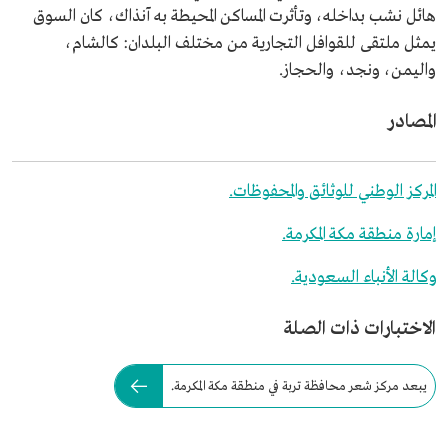
هائل نشب بداخله، وتأثرت المساكن المحيطة به آنذاك، كان السوق
يمثل ملتقى للقوافل التجارية من مختلف البلدان: كالشام،
واليمن، ونجد، والحجاز.
المصادر
المركز الوطني للوثائق والمحفوظات.
إمارة منطقة مكة المكرمة.
وكالة الأنباء السعودية.
الاختبارات ذات الصلة
يبعد مركز شعر محافظة تربة في منطقة مكة المكرمة.