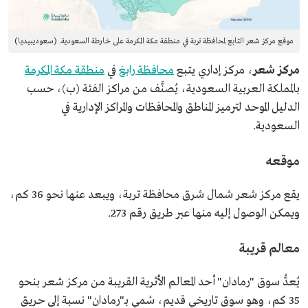
موقع مركز شعر التابع لمحافظة تربة في منطقة مكة المكرمة على خارطة السعودية. (سعوديبيديا)
مركز شعر
، مركز إداري يتبع
محافظة رابغ
في
منطقة مكة المكرمة
بالمملكة العربية السعودية، يُصنَّف من مراكز الفئة (ب)، حسب
الدليل الموحد لترميز المناطق والمحافظات والمراكز الإدارية في
السعودية.
موقعه
يقع مركز شعر شمال شرق محافظة تربة، ويبعد عنها نحو 36 كم،
ويمكن الوصول إليه منها عبر طريق رقم 273.
معالم قريبة
يُعدُّ سوق "رمادان" أحد المعالم الأثرية القريبة من مركز شعر بنحو
35 كم، وهو سوق تاريخي قديم، سُمي بـ"رمادان" نسبة إلى حريق