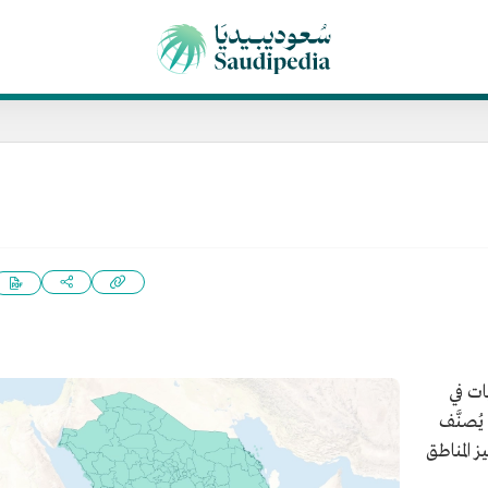
ات في
ُصنَّف
 المناطق